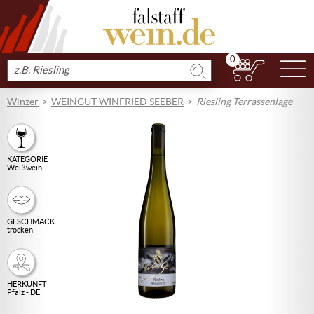
0
N
Produkt
suchen
Winzer
WEINGUT WINFRIED SEEBER
Riesling Terrassenlage
KATEGORIE
Weißwein
GESCHMACK
trocken
HERKUNFT
Pfalz - DE