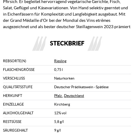
Pfirsich. Er begleitet hervorragend vegetarische Gerichte, Fisch,
Salat, Geflügel und Käsevariationen. Von Hand selektiv geerntet und
in Eichenfässern für Komplexität und Langlebigkeit ausgebaut. Mit
der Grand Médaille d'Or bei der Mondial des Vins etrêmes
ausgezeichnet und als bester deutscher Steillagenwein 2023 prämiert
STECKBRIEF
REBSORTE(N)
Riesling
FLASCHENGRÖSSE
0,75 l
VERSCHLUSS
Naturkorken
QUALITÄTSSTUFE
Deutscher Prädikatswein - Spätlese
HERKUNFT
Pfalz
,
Deutschland
EINZELLAGE
Kirchberg
ALKOHOLGEHALT
12% vol
RESTSÜSSE
5,8 g/l
SÄUREGEHALT
9 g/l