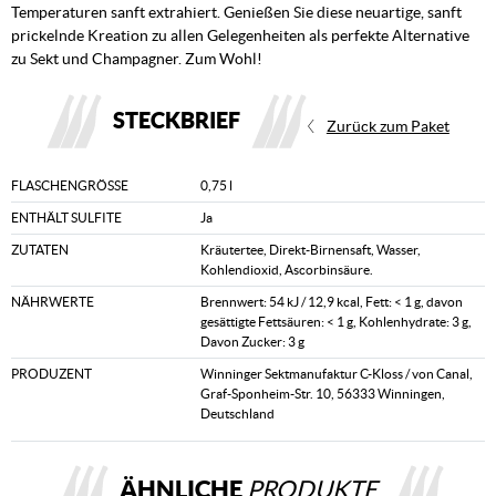
Temperaturen sanft extrahiert. Genießen Sie diese neuartige, sanft
prickelnde Kreation zu allen Gelegenheiten als perfekte Alternative
zu Sekt und Champagner. Zum Wohl!
STECKBRIEF
Zurück zum Paket
FLASCHENGRÖSSE
0,75 l
ENTHÄLT SULFITE
Ja
ZUTATEN
Kräutertee, Direkt-Birnensaft, Wasser,
Kohlendioxid, Ascorbinsäure.
NÄHRWERTE
Brennwert: 54 kJ / 12,9 kcal, Fett: < 1 g, davon
gesättigte Fettsäuren: < 1 g, Kohlenhydrate: 3 g,
Davon Zucker: 3 g
PRODUZENT
Winninger Sektmanufaktur C-Kloss / von Canal,
Graf-Sponheim-Str. 10, 56333 Winningen,
Deutschland
ÄHNLICHE
PRODUKTE