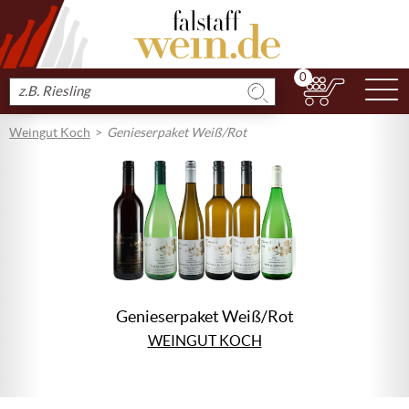
0
N
Produkt
suchen
Weingut Koch
Genieserpaket Weiß/Rot
Genieserpaket Weiß/Rot
WEINGUT KOCH