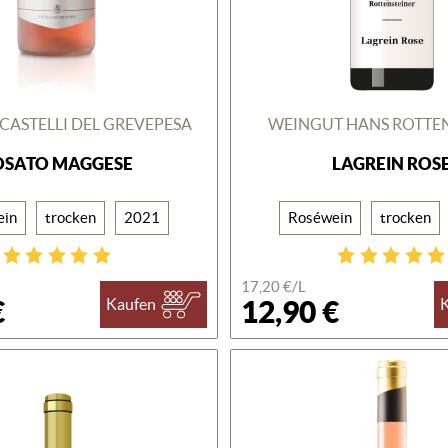
CASTELLI DEL GREVEPESA
WEINGUT HANS ROTTE
OSATO MAGGESE
LAGREIN ROS
ein
trocken
2021
Roséwein
trocken
17,20 €/L
€
12,90 €
Kaufen