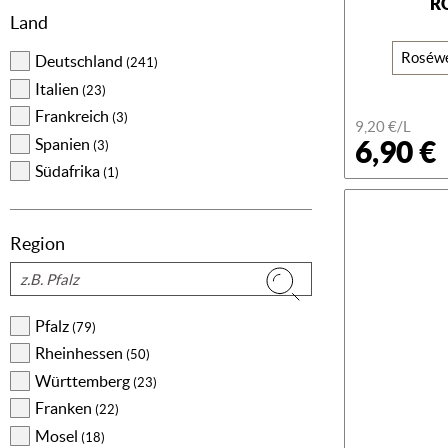
R
Weinhaltiges Getränk
(72)
Land
Brand
(70)
Roséw
Glühwein
Deutschland
(37)
(241)
Erfrischungsgetränk
Italien
(21)
(23)
Wein (entalkoholisiert)
Frankreich
(21)
(3)
9,20 €/L
Spirituose
6,90 €
Spanien
(14)
(3)
Fruchtsaft
Südafrika
(13)
(1)
Gin
(8)
Champagner
(8)
Region
Aromatisierter Wein
(7)
Suchen
Alkoholfreie Getränke
(5)
Gutschein
(4)
Pfalz
(79)
Whisky/Whiskey
(4)
Rheinhessen
(50)
Rum
(2)
Württemberg
(23)
Traubenmost
(2)
Franken
(22)
Fruchtsaftgetränk
(2)
Mosel
(18)
Wodka
(1)