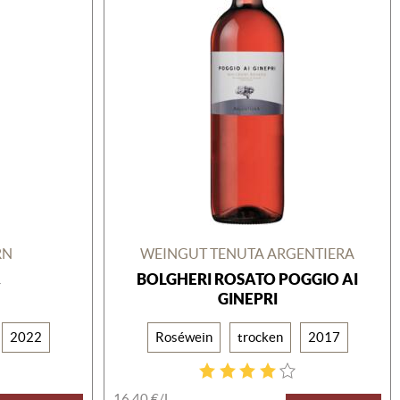
RN
WEINGUT TENUTA ARGENTIERA
BOLGHERI ROSATO POGGIO AI
V
GINEPRI
2022
Roséwein
trocken
2017
16,40 €/L