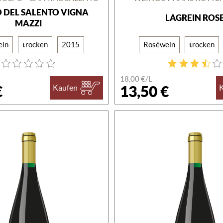
 DEL SALENTO VIGNA
LAGREIN ROS
MAZZI
ein
trocken
2015
Roséwein
trocken
18,00 €/L
€
13,50 €
Kaufen