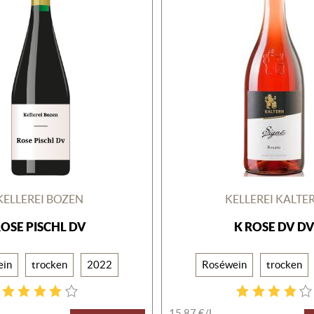
KELLEREI BOZEN
KELLEREI KALTE
OSE PISCHL DV
K ROSE DV D
ein
trocken
2022
Roséwein
trocken
15,87 €/L