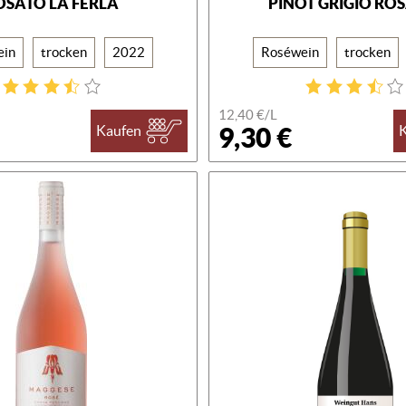
OSATO LA FERLA
PINOT GRIGIO RO
ein
trocken
2022
Roséwein
trocken
12,40 €/L
9,30 €
Kaufen