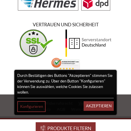
VERTRAUEN UND SICHERHEIT
Durch Bestätigen des Buttons "Akzeptieren" stimmen Sie
der Verwendung zu. Über den Button "Konfigurieren"
können Sie auswählen, welche Cookies Sie zulassen
wollen.
Impressum
Widerrufsrecht
Vertrag widerrufen
AKZEPTIEREN
Konfigurieren
Datenschutz
AGB
Wein-Gutscheine
PRODUKTE FILTERN