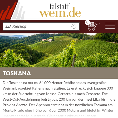
0
N
Produkt
suchen
TOSKANA
Die Toskana ist mit ca. 64.000 Hektar Rebfläche das zweitgrößte
Weinanbaugebiet Italiens nach Sizilien. Es erstreckt sich knappe 300
km in der Südrichtung von Massa-Carrara bis nach Grosseto. Die
West-Ost-Ausdehnung beträgt ca. 200 km von der Insel Elba bis in die
Provinz Arezzo. Der Apennin erreicht in der nördlichen Toskana am
Monte Prado eine Höhe von über 2000 Metern und bietet im Winter
unangenehme Minusgrade. Gleichzeitig gibt es den langen