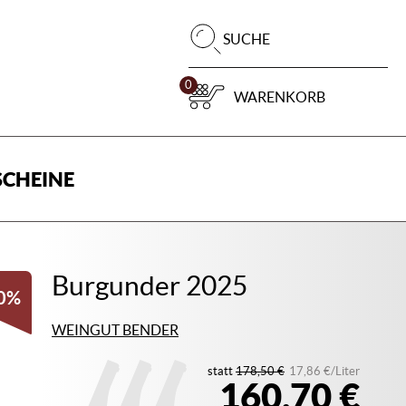
Pr
SUCHE
su
0
WARENKORB
CHEINE
Burgunder 2025
0%
WEINGUT BENDER
statt
178,50 €
17,86 €/Liter
160,70 €