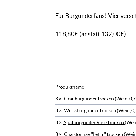
Für Burgunderfans! Vier versc
118,80€ (anstatt 132,00€)
Produktname
3 ×
Grauburgunder trocken
(Wein, 0,7
3 ×
Weissburgunder trocken
(Wein, 0,
3 ×
Spätburgunder Rosé trocken
(Wein
3 ×
Chardonnay "Lehm" trocken
(Wein,