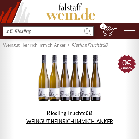
0
N
Produkt
suchen
Weingut Heinrich Immich-Anker
Riesling Fruchtsüß
0€
VERSAND
Riesling Fruchtsüß
WEINGUT HEINRICH IMMICH-ANKER