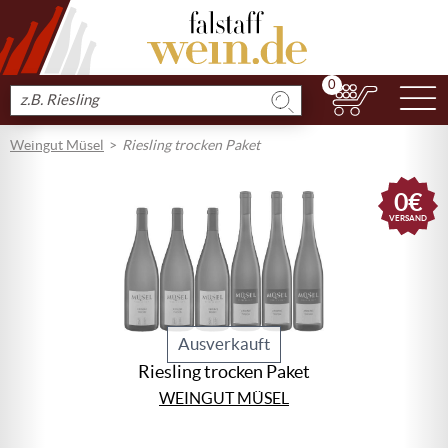
0
N
Produkt
suchen
Weingut Müsel
Riesling trocken Paket
0€
VERSAND
Ausverkauft
Riesling trocken Paket
WEINGUT MÜSEL