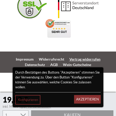
Impressum
Widerrufsrecht
Vertrag widerrufen
Datenschutz
AGB
Wein-Gutscheine
Durch Bestätigen des Buttons "Akzeptieren" stimmen Sie
der Verwendung zu. Über den Button "Konfigurieren"
können Sie auswählen, welche Cookies Sie zulassen
wollen.
19,00 €
AKZEPTIEREN
Konfigurieren
inkl. Mwst.
(zzgl. Versandkosten)
KAUFEN