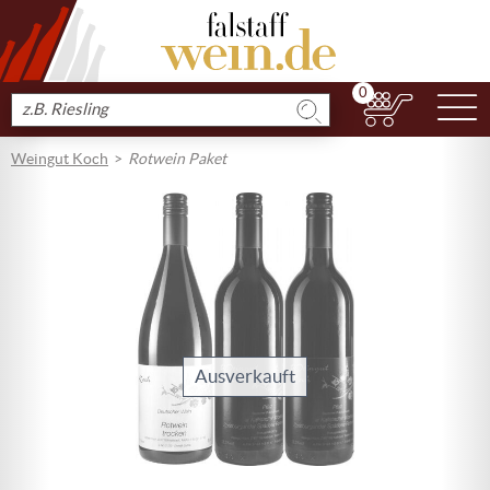
0
N
Produkt
suchen
Weingut Koch
Rotwein Paket
Ausverkauft