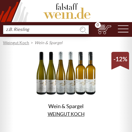
0
N
Produkt
suchen
Weingut Koch
Wein & Spargel
-12%
Wein & Spargel
WEINGUT KOCH