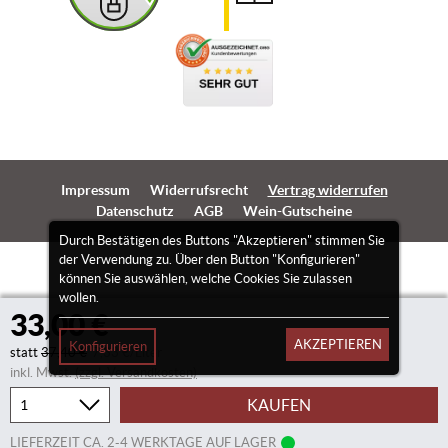
Impressum
Widerrufsrecht
Vertrag widerrufen
Datenschutz
AGB
Wein-Gutscheine
Durch Bestätigen des Buttons "Akzeptieren" stimmen Sie
der Verwendung zu. Über den Button "Konfigurieren"
können Sie auswählen, welche Cookies Sie zulassen
wollen.
33,00 €
AKZEPTIEREN
Konfigurieren
statt
37,40 €
7,33 €/Liter
inkl. Mwst.
(zzgl. Versandkosten)
KAUFEN
LIEFERZEIT CA. 2-4 WERKTAGE AUF LAGER