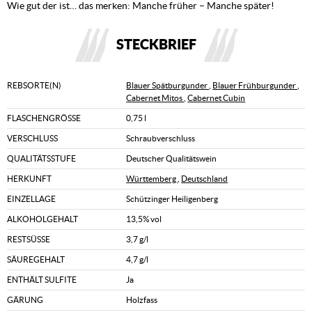
Wie gut der ist… das merken: Manche früher – Manche später!
STECKBRIEF
REBSORTE(N)
Blauer Spätburgunder
,
Blauer Frühburgunder
,
Cabernet Mitos
,
Cabernet Cubin
FLASCHENGRÖSSE
0,75 l
VERSCHLUSS
Schraubverschluss
QUALITÄTSSTUFE
Deutscher Qualitätswein
HERKUNFT
Württemberg
,
Deutschland
EINZELLAGE
Schützinger Heiligenberg
ALKOHOLGEHALT
13,5% vol
RESTSÜSSE
3,7 g/l
SÄUREGEHALT
4,7 g/l
ENTHÄLT SULFITE
Ja
GÄRUNG
Holzfass