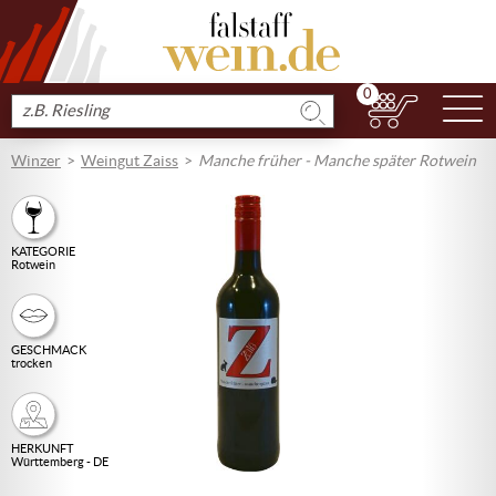
0
N
Produkt
suchen
Winzer
Weingut Zaiss
Manche früher - Manche später Rotwein
KATEGORIE
Rotwein
GESCHMACK
trocken
HERKUNFT
Württemberg - DE