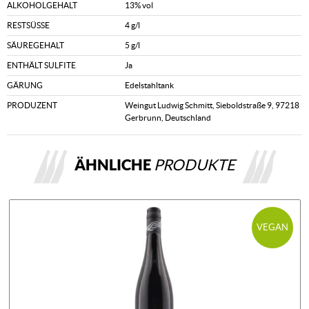
ALKOHOLGEHALT
13% vol
RESTSÜSSE
4 g/l
SÄUREGEHALT
5 g/l
ENTHÄLT SULFITE
Ja
GÄRUNG
Edelstahltank
PRODUZENT
Weingut Ludwig Schmitt, Sieboldstraße 9, 97218
Gerbrunn, Deutschland
ÄHNLICHE
PRODUKTE
VEGAN