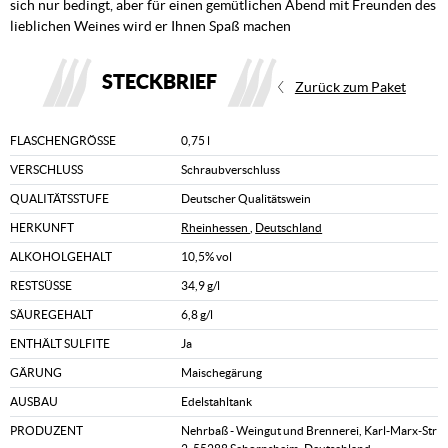
sich nur bedingt, aber für einen gemütlichen Abend mit Freunden des
lieblichen Weines wird er Ihnen Spaß machen
STECKBRIEF
Zurück zum Paket
FLASCHENGRÖSSE
0,75 l
VERSCHLUSS
Schraubverschluss
QUALITÄTSSTUFE
Deutscher Qualitätswein
HERKUNFT
Rheinhessen
,
Deutschland
ALKOHOLGEHALT
10,5% vol
RESTSÜSSE
34,9 g/l
SÄUREGEHALT
6,8 g/l
ENTHÄLT SULFITE
Ja
GÄRUNG
Maischegärung
AUSBAU
Edelstahltank
PRODUZENT
Nehrbaß - Weingut und Brennerei, Karl-Marx-Str