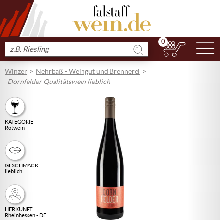
0
N
Produkt
suchen
Winzer
Nehrbaß - Weingut und Brennerei
Dornfelder Qualitätswein lieblich
KATEGORIE
Rotwein
GESCHMACK
lieblich
HERKUNFT
Rheinhessen - DE