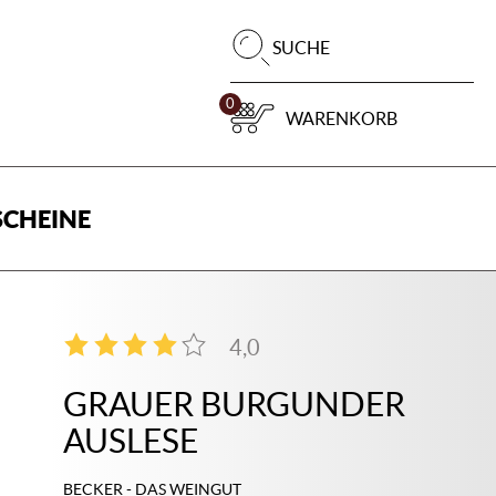
Pr
SUCHE
su
0
WARENKORB
CHEINE
4,0
4
GRAUER BURGUNDER
AUSLESE
BECKER - DAS WEINGUT