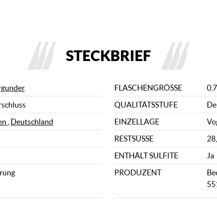
STECKBRIEF
rgunder
FLASCHENGRÖSSE
0,7
rschluss
QUALITÄTSSTUFE
De
en
,
Deutschland
EINZELLAGE
Vo
RESTSÜSSE
28,
ENTHÄLT SULFITE
Ja
rung
PRODUZENT
Be
55