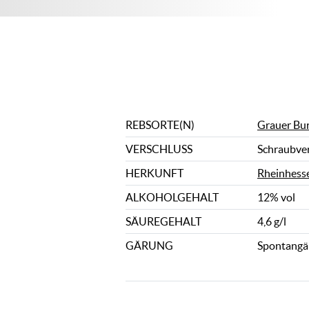
REBSORTE(N)
Grauer Bu
VERSCHLUSS
Schraubve
HERKUNFT
Rheinhess
ALKOHOLGEHALT
12% vol
SÄUREGEHALT
4,6 g/l
GÄRUNG
Spontangä