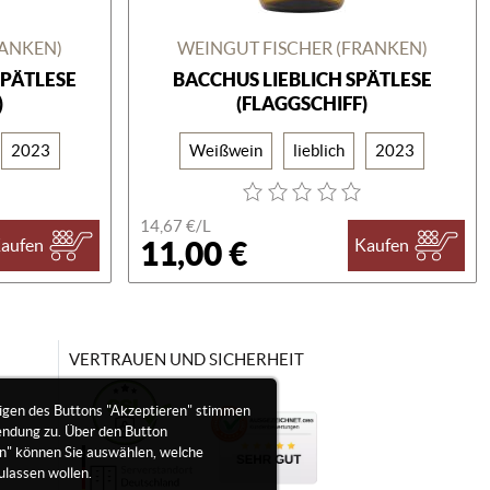
RANKEN)
WEINGUT FISCHER (FRANKEN)
SPÄTLESE
BACCHUS LIEBLICH SPÄTLESE
)
(FLAGGSCHIFF)
2023
Weißwein
lieblich
2023
14,67 €/
L
11,00 €
aufen
Kaufen
VERTRAUEN UND SICHERHEIT
igen des Buttons "Akzeptieren" stimmen
endung zu. Über den Button
en" können Sie auswählen, welche
ulassen wollen.