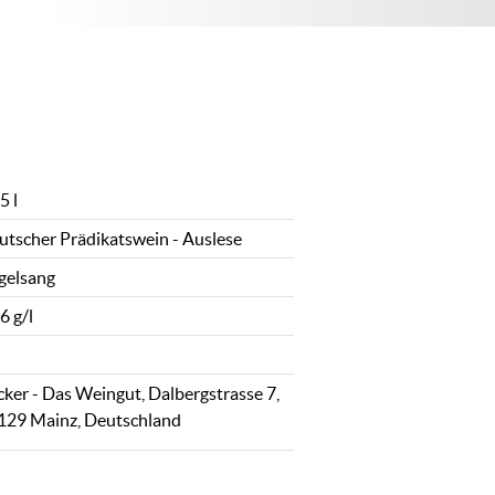
5 l
utscher Prädikatswein - Auslese
gelsang
6 g/l
cker - Das Weingut, Dalbergstrasse 7,
129 Mainz, Deutschland