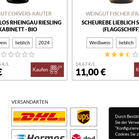
UT CORVERS-KAUTER
WEINGUT FISCHER (F
OS RHEINGAU RIESLING
SCHEUREBE LIEBLICH 
KABINETT - BIO
(FLAGGSCHIFF
ein
lieblich
2024
Weißwein
lieblich
6 €/
L
14,67 €/
L
€
11,00 €
Kaufen
K
VERSANDARTEN
Durch Bestät
Sie der Verw
"Konfigurier
Cookies Sie z