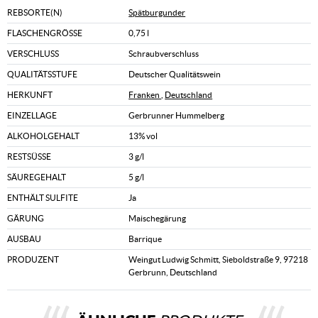
REBSORTE(N)
Spätburgunder
FLASCHENGRÖSSE
0,75 l
VERSCHLUSS
Schraubverschluss
QUALITÄTSSTUFE
Deutscher Qualitätswein
HERKUNFT
Franken
,
Deutschland
EINZELLAGE
Gerbrunner Hummelberg
ALKOHOLGEHALT
13% vol
RESTSÜSSE
3 g/l
SÄUREGEHALT
5 g/l
ENTHÄLT SULFITE
Ja
GÄRUNG
Maischegärung
AUSBAU
Barrique
PRODUZENT
Weingut Ludwig Schmitt, Sieboldstraße 9, 97218
Gerbrunn, Deutschland