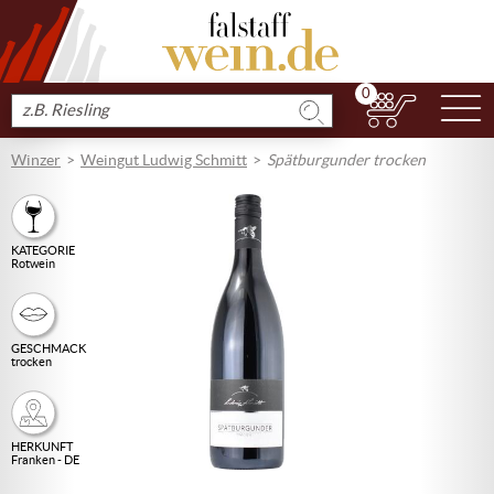
0
N
Produkt
suchen
Winzer
Weingut Ludwig Schmitt
Spätburgunder trocken
KATEGORIE
Rotwein
GESCHMACK
trocken
HERKUNFT
Franken - DE