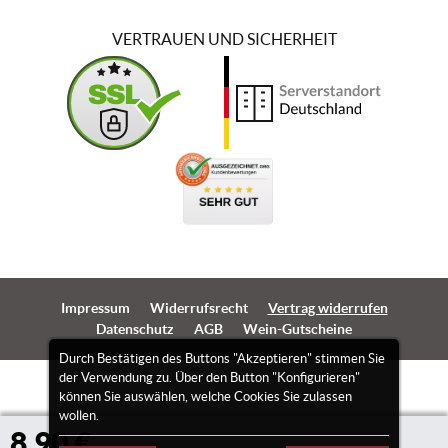
VERTRAUEN UND SICHERHEIT
Impressum
Widerrufsrecht
Vertrag widerrufen
Datenschutz
AGB
Wein-Gutscheine
Durch Bestätigen des Buttons "Akzeptieren" stimmen Sie
der Verwendung zu. Über den Button "Konfigurieren"
können Sie auswählen, welche Cookies Sie zulassen
wollen.
8,90 €