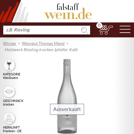
0
N
Produkt
suchen
Winzer
Weingut Thomas Mend
Holzwerk Riesling trocken Iphöfer Kalb
KATEGORIE
Weißwein
GESCHMACK
trocken
Ausverkauft
HERKUNFT
Franken - DE