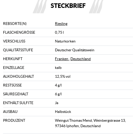
STECKBRIEF
REBSORTE(N)
Riesling
FLASCHENGRÖSSE
0,75 l
VERSCHLUSS
Naturkorken
QUALITÄTSSTUFE
Deutscher Qualitätswein
HERKUNFT
Franken
,
Deutschland
EINZELLAGE
kalb
ALKOHOLGEHALT
12,5% vol
RESTSÜSSE
4 g/l
SÄUREGEHALT
6 g/l
ENTHÄLT SULFITE
Ja
AUSBAU
Halbstück
PRODUZENT
Weingut Thomas Mend, Weinbergstrasse 13,
97346 Iphofen, Deutschland