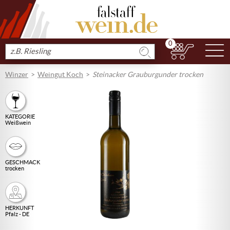
0
N
Produkt
suchen
Winzer
Weingut Koch
Steinacker Grauburgunder trocken
KATEGORIE
Weißwein
GESCHMACK
trocken
HERKUNFT
Pfalz - DE