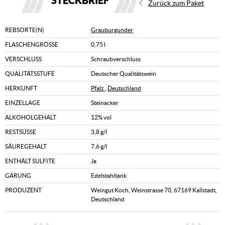
STECKBRIEF
Zurück zum Paket
REBSORTE(N)
Grauburgunder
FLASCHENGRÖSSE
0,75 l
VERSCHLUSS
Schraubverschluss
QUALITÄTSSTUFE
Deutscher Qualitätswein
HERKUNFT
Pfalz
,
Deutschland
EINZELLAGE
Steinacker
ALKOHOLGEHALT
12% vol
RESTSÜSSE
3,8 g/l
SÄUREGEHALT
7,6 g/l
ENTHÄLT SULFITE
Ja
GÄRUNG
Edelstahltank
PRODUZENT
Weingut Koch, Weinstrasse 70, 67169 Kallstadt,
Deutschland