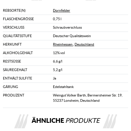
REBSORTE(N)
Dornfelder
FLASCHENGRÖSSE
0,75 l
VERSCHLUSS
Schraubverschluss
QUALITÄTSSTUFE
Deutscher Qualitätswein
HERKUNFT
Rheinhessen
,
Deutschland
ALKOHOLGEHALT
12% vol
RESTSÜSSE
6,6 g/l
SÄUREGEHALT
5,2 g/l
ENTHÄLT SULFITE
Ja
GÄRUNG
Edelstahltank
PRODUZENT
Weingut Volker Barth, Bermersheimer Str. 19,
55237 Lonsheim, Deutschland
ÄHNLICHE
PRODUKTE