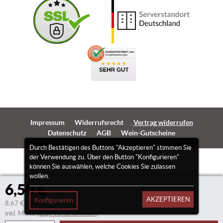
Impressum
Widerrufsrecht
Vertrag widerrufen
Datenschutz
AGB
Wein-Gutscheine
Durch Bestätigen des Buttons "Akzeptieren" stimmen Sie
der Verwendung zu. Über den Button "Konfigurieren"
können Sie auswählen, welche Cookies Sie zulassen
wollen.
6,50 €
AKZEPTIEREN
Konfigurieren
8,67 €/Liter
inkl. Mwst.
(zzgl. Versandkosten)