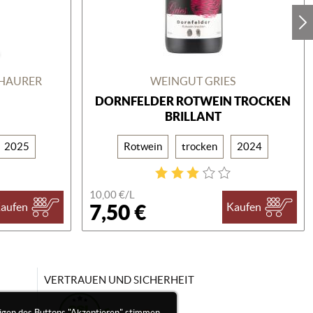
CHAURER
WEINGUT GRIES
DORNFELDER ROTWEIN TROCKEN
BRILLANT
2025
Rotwein
trocken
2024
10,00 €/
L
7,50 €
aufen
Kaufen
VERTRAUEN UND SICHERHEIT
igen des Buttons "Akzeptieren" stimmen