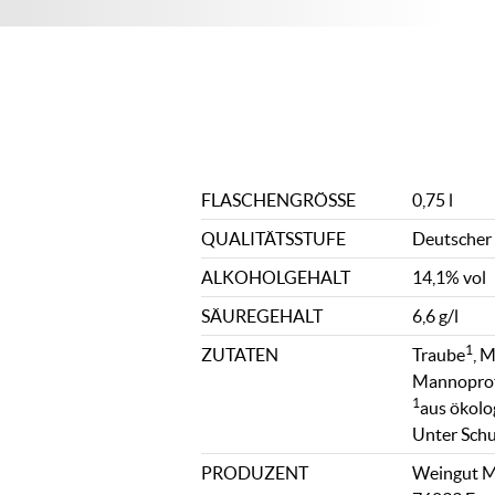
FLASCHENGRÖSSE
0,75 l
QUALITÄTSSTUFE
Deutscher
ALKOHOLGEHALT
14,1% vol
SÄUREGEHALT
6,6 g/l
1
ZUTATEN
Traube
, 
Mannoprote
1
aus ökolo
Unter Sch
PRODUZENT
Weingut Mü