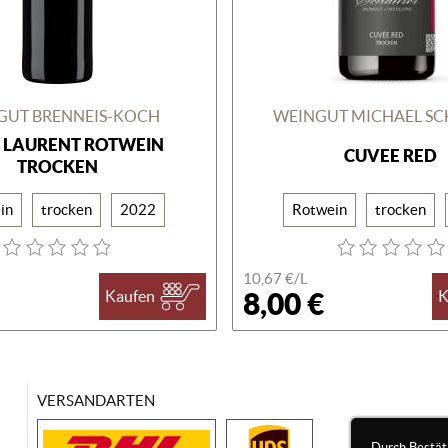
GUT BRENNEIS-KOCH
WEINGUT MICHAEL S
T LAURENT ROTWEIN
CUVEE RED
TROCKEN
in
trocken
2022
Rotwein
trocken
10,67 €/
L
8,00 €
Kaufen
K
VERSANDARTEN
Durch Bestät