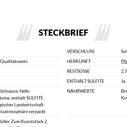
STECKBRIEF
VERSCHLUSS
Sc
 Qualitätswein
HERKUNFT
Pf
RESTSÜSSE
2,7
ENTHÄLT SULFITE
Ja
Milchsäure, Hefe-
NÄHRWERTE
Bre
ine, enthält SULFITE.
Ko
gischer Landwirtschaft
utzatmosphäre verpackt
ller, Zum Kunststück 2,