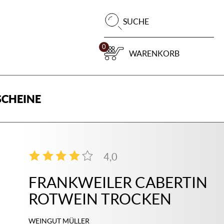
Pr
SUCHE
su
0
WARENKORB
CHEINE
4,0
2
FRANKWEILER CABERTIN
ROTWEIN TROCKEN
WEINGUT MÜLLER