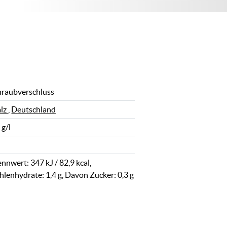
hraubverschluss
alz
,
Deutschland
 g/l
nnwert: 347 kJ / 82,9 kcal,
hlenhydrate: 1,4 g, Davon Zucker: 0,3 g