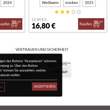
2024
Weißwein
trocken
2025
22,40 €/
L
16,80 €
aufen
Kaufen
VERTRAUEN UND SICHERHEIT
igen des Buttons "Akzeptieren" stimmen
endung zu. Über den Button
en" können Sie auswählen, welche
ulassen wollen.
AKZEPTIEREN
en