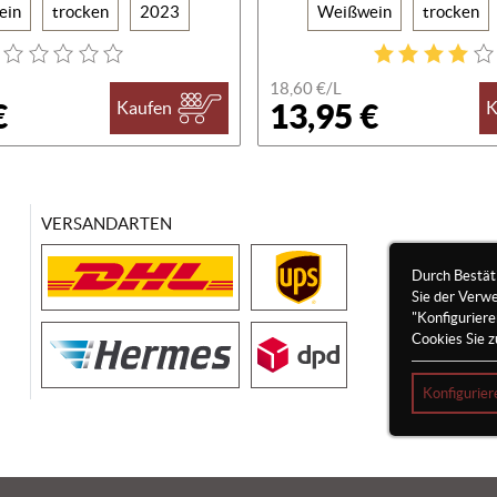
ein
trocken
2023
Weißwein
trocken
18,60 €/
L
€
13,95 €
Kaufen
K
VERSANDARTEN
Durch Bestät
Sie der Verw
"Konfigurier
Cookies Sie z
Konfigurier