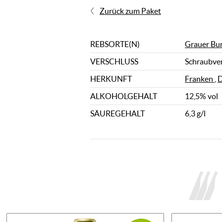
Zurück zum Paket
REBSORTE(N)
Grauer Bu
VERSCHLUSS
Schraubve
HERKUNFT
Franken
,
D
ALKOHOLGEHALT
12,5% vol
SÄUREGEHALT
6,3 g/l