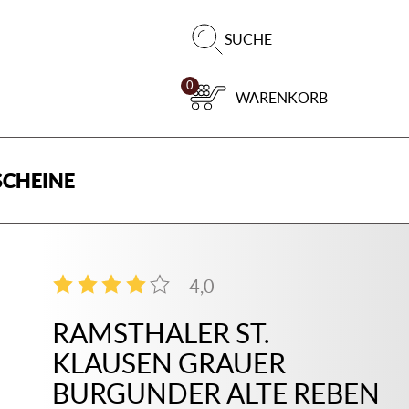
Pr
SUCHE
su
0
WARENKORB
CHEINE
4,0
4
RAMSTHALER ST.
KLAUSEN GRAUER
BURGUNDER ALTE REBEN