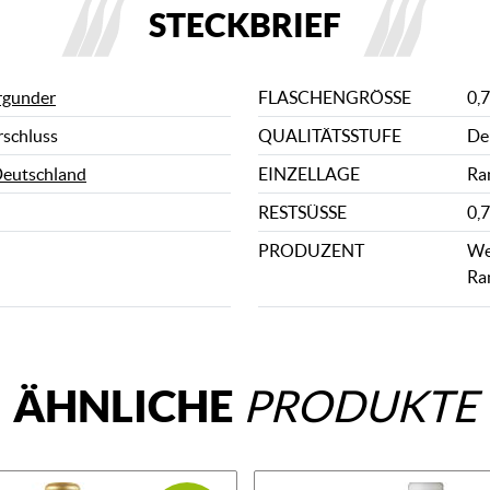
STECKBRIEF
rgunder
FLASCHENGRÖSSE
0,7
rschluss
QUALITÄTSSTUFE
De
eutschland
EINZELLAGE
Ra
RESTSÜSSE
0,7
PRODUZENT
We
Ra
ÄHNLICHE
PRODUKTE