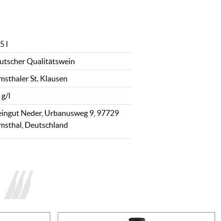
5 l
utscher Qualitätswein
msthaler St. Klausen
 g/l
ingut Neder, Urbanusweg 9, 97729
msthal, Deutschland