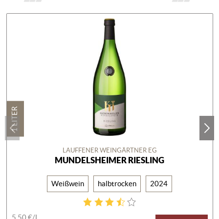
1 LITER
LAUFFENER WEINGÄRTNER EG
MUNDELSHEIMER RIESLING
Weißwein
halbtrocken
2024
5,50 €/
L