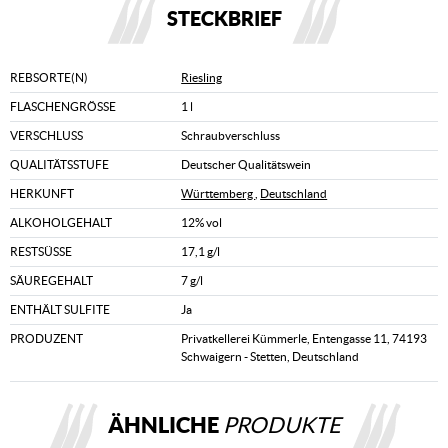
STECKBRIEF
REBSORTE(N)
Riesling
FLASCHENGRÖSSE
1 l
VERSCHLUSS
Schraubverschluss
QUALITÄTSSTUFE
Deutscher Qualitätswein
HERKUNFT
Württemberg
,
Deutschland
ALKOHOLGEHALT
12% vol
RESTSÜSSE
17,1 g/l
SÄUREGEHALT
7 g/l
ENTHÄLT SULFITE
Ja
PRODUZENT
Privatkellerei Kümmerle, Entengasse 11, 74193
Schwaigern - Stetten, Deutschland
ÄHNLICHE
PRODUKTE