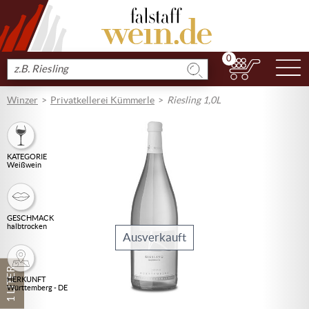
0
N
Produkt
suchen
Winzer
Privatkellerei Kümmerle
Riesling 1,0L
KATEGORIE
Weißwein
GESCHMACK
halbtrocken
Ausverkauft
1 LITER
HERKUNFT
Württemberg - DE