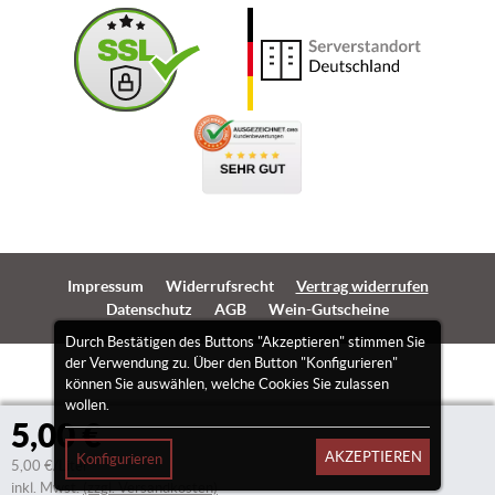
Impressum
Widerrufsrecht
Vertrag widerrufen
Datenschutz
AGB
Wein-Gutscheine
Durch Bestätigen des Buttons "Akzeptieren" stimmen Sie
der Verwendung zu. Über den Button "Konfigurieren"
können Sie auswählen, welche Cookies Sie zulassen
wollen.
5,00 €
AKZEPTIEREN
Konfigurieren
5,00 €/Liter
inkl. Mwst.
(zzgl. Versandkosten)