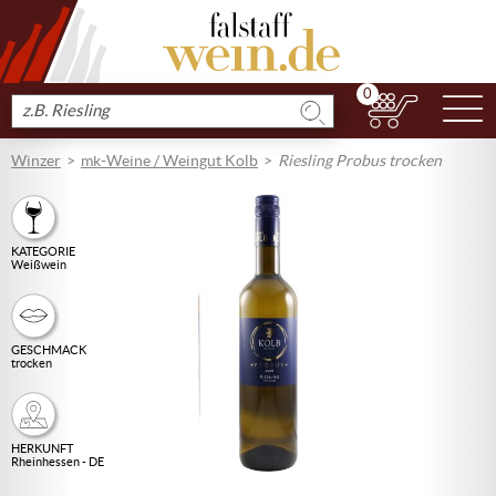
0
N
Produkt
suchen
Winzer
mk-Weine / Weingut Kolb
Riesling Probus trocken
KATEGORIE
Weißwein
GESCHMACK
trocken
HERKUNFT
Rheinhessen - DE