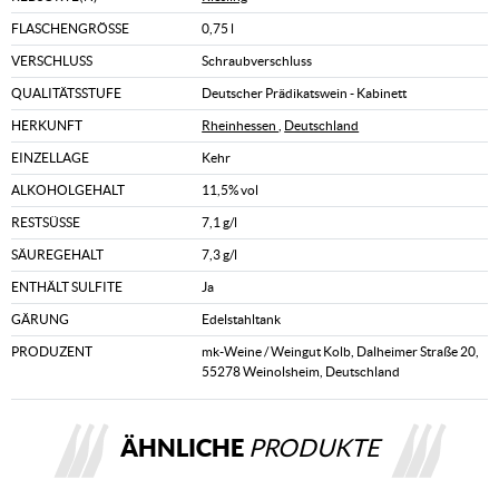
FLASCHENGRÖSSE
0,75 l
VERSCHLUSS
Schraubverschluss
QUALITÄTSSTUFE
Deutscher Prädikatswein - Kabinett
HERKUNFT
Rheinhessen
,
Deutschland
EINZELLAGE
Kehr
ALKOHOLGEHALT
11,5% vol
RESTSÜSSE
7,1 g/l
SÄUREGEHALT
7,3 g/l
ENTHÄLT SULFITE
Ja
GÄRUNG
Edelstahltank
PRODUZENT
mk-Weine / Weingut Kolb, Dalheimer Straße 20,
55278 Weinolsheim, Deutschland
ÄHNLICHE
PRODUKTE