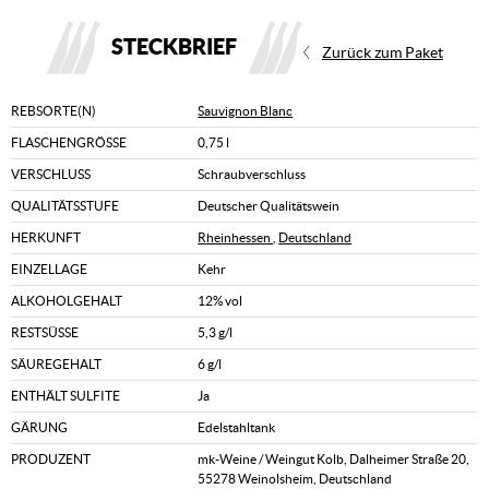
STECKBRIEF
Zurück zum Paket
REBSORTE(N)
Sauvignon Blanc
FLASCHENGRÖSSE
0,75 l
VERSCHLUSS
Schraubverschluss
QUALITÄTSSTUFE
Deutscher Qualitätswein
HERKUNFT
Rheinhessen
,
Deutschland
EINZELLAGE
Kehr
ALKOHOLGEHALT
12% vol
RESTSÜSSE
5,3 g/l
SÄUREGEHALT
6 g/l
ENTHÄLT SULFITE
Ja
GÄRUNG
Edelstahltank
PRODUZENT
mk-Weine / Weingut Kolb, Dalheimer Straße 20,
55278 Weinolsheim, Deutschland