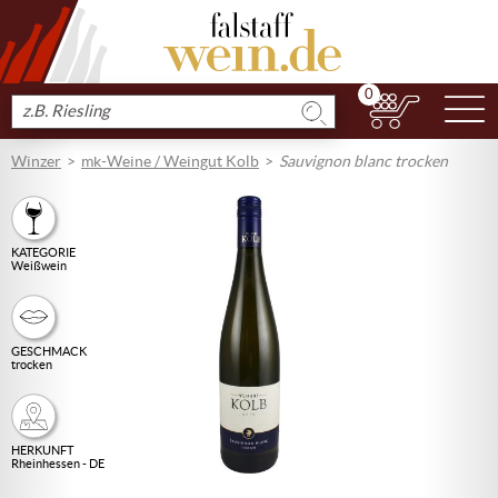
0
N
Produkt
suchen
Winzer
mk-Weine / Weingut Kolb
Sauvignon blanc trocken
KATEGORIE
Weißwein
GESCHMACK
trocken
HERKUNFT
Rheinhessen - DE