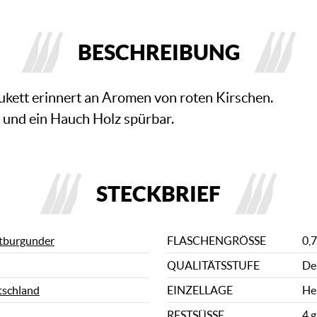
BESCHREIBUNG
ukett erinnert an Aromen von roten Kirschen.
und ein Hauch Holz spürbar.
STECKBRIEF
ätburgunder
FLASCHENGRÖSSE
0,7
QUALITÄTSSTUFE
De
schland
EINZELLAGE
He
RESTSÜSSE
4 g