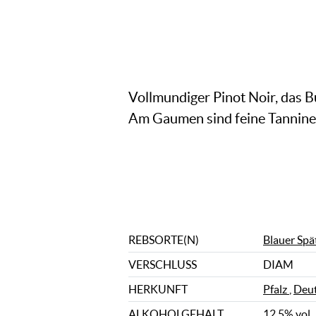
Vollmundiger Pinot Noir, das B
Am Gaumen sind feine Tannine 
REBSORTE(N)
Blauer Sp
VERSCHLUSS
DIAM
HERKUNFT
Pfalz
,
Deut
ALKOHOLGEHALT
12,5% vol