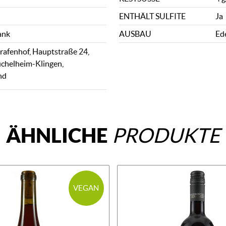
ENTHÄLT SULFITE
Ja
ank
AUSBAU
Ed
afenhof, Hauptstraße 24,
chelheim-Klingen,
nd
ÄHNLICHE
PRODUKTE
VEGAN