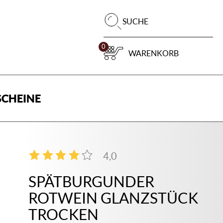
Pr
SUCHE
su
0
WARENKORB
CHEINE
4,0
4
SPÄTBURGUNDER
ROTWEIN GLANZSTÜCK
TROCKEN