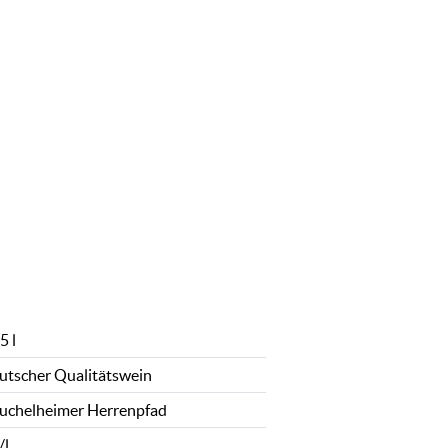
5 l
utscher Qualitätswein
uchelheimer Herrenpfad
/l