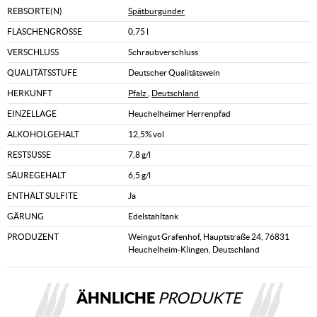
REBSORTE(N)
Spätburgunder
FLASCHENGRÖSSE
0,75 l
VERSCHLUSS
Schraubverschluss
QUALITÄTSSTUFE
Deutscher Qualitätswein
HERKUNFT
Pfalz
,
Deutschland
EINZELLAGE
Heuchelheimer Herrenpfad
ALKOHOLGEHALT
12,5% vol
RESTSÜSSE
7,8 g/l
SÄUREGEHALT
6,5 g/l
ENTHÄLT SULFITE
Ja
GÄRUNG
Edelstahltank
PRODUZENT
Weingut Grafenhof, Hauptstraße 24, 76831
Heuchelheim-Klingen, Deutschland
ÄHNLICHE
PRODUKTE