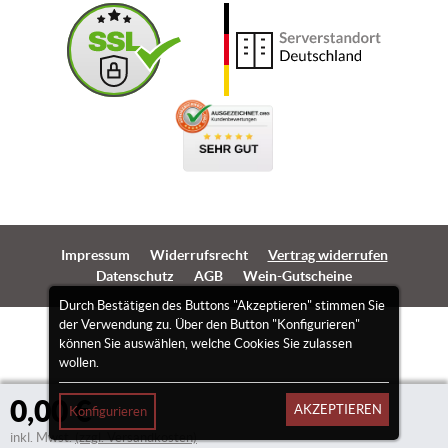
Impressum
Widerrufsrecht
Vertrag widerrufen
Datenschutz
AGB
Wein-Gutscheine
Durch Bestätigen des Buttons "Akzeptieren" stimmen Sie
der Verwendung zu. Über den Button "Konfigurieren"
können Sie auswählen, welche Cookies Sie zulassen
wollen.
0,00 €
AKZEPTIEREN
Konfigurieren
inkl. Mwst.
(zzgl. Versandkosten)