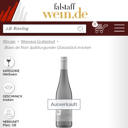
0
N
Produkt
suchen
Winzer
Weingut Grafenhof
Blanc de Noir Spätburgunder Glanzstück trocken
KATEGORIE
Weißwein
GESCHMACK
trocken
Ausverkauft
HERKUNFT
Pfalz - DE