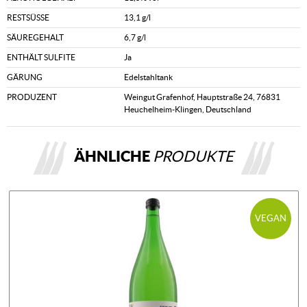
RESTSÜSSE
13,1 g/l
SÄUREGEHALT
6,7 g/l
ENTHÄLT SULFITE
Ja
GÄRUNG
Edelstahltank
PRODUZENT
Weingut Grafenhof, Hauptstraße 24, 76831
Heuchelheim-Klingen, Deutschland
ÄHNLICHE
PRODUKTE
VEGAN