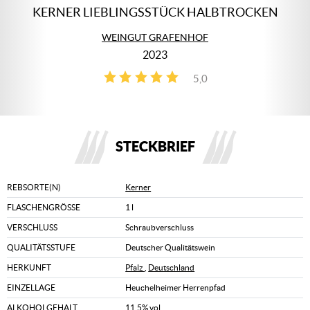
KERNER LIEBLINGSSTÜCK HALBTROCKEN
WEINGUT GRAFENHOF
2023
5,0
1
STECKBRIEF
REBSORTE(N)
Kerner
FLASCHENGRÖSSE
1 l
VERSCHLUSS
Schraubverschluss
QUALITÄTSSTUFE
Deutscher Qualitätswein
HERKUNFT
Pfalz
,
Deutschland
EINZELLAGE
Heuchelheimer Herrenpfad
ALKOHOLGEHALT
11,5% vol