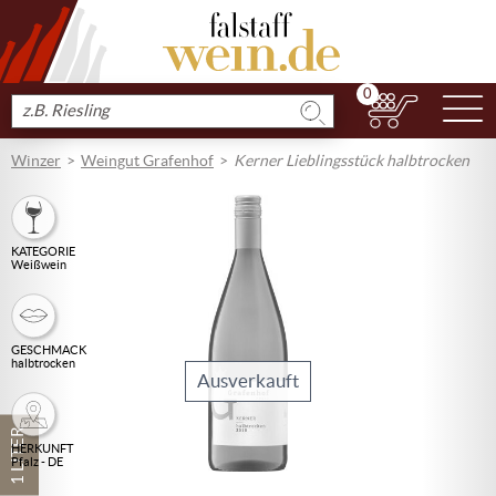
0
N
Produkt
suchen
Winzer
Weingut Grafenhof
Kerner Lieblingsstück halbtrocken
KATEGORIE
Weißwein
GESCHMACK
halbtrocken
Ausverkauft
1 LITER
HERKUNFT
Pfalz - DE