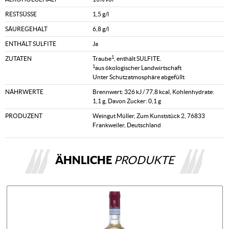
RESTSÜSSE
1,5 g/l
SÄUREGEHALT
6,8 g/l
ENTHÄLT SULFITE
Ja
1
ZUTATEN
Traube
, enthält SULFITE.
1
aus ökologischer Landwirtschaft
Unter Schutzatmosphäre abgefüllt
NÄHRWERTE
Brennwert: 326 kJ / 77,8 kcal, Kohlenhydrate:
1,1 g, Davon Zucker: 0,1 g
PRODUZENT
Weingut Müller, Zum Kunststück 2, 76833
Frankweiler, Deutschland
ÄHNLICHE
PRODUKTE