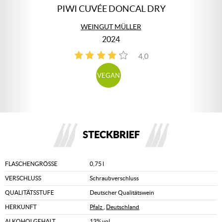
PIWI CUVÉE DONCAL DRY
WEINGUT MÜLLER
2024
4,0
3
VEGAN
STECKBRIEF
FLASCHENGRÖSSE
0,75 l
VERSCHLUSS
Schraubverschluss
QUALITÄTSSTUFE
Deutscher Qualitätswein
HERKUNFT
Pfalz
,
Deutschland
ALKOHOLGEHALT
13% vol