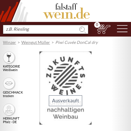
0
N
Produkt
suchen
Winzer
Weingut Müller
Piwi Cuvée DonCal dry
KATEGORIE
Weißwein
GESCHMACK
trocken
Ausverkauft
HERKUNFT
Pfalz - DE