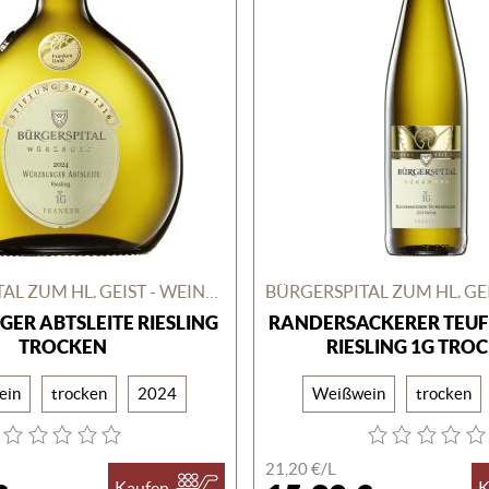
BÜRGERSPITAL ZUM HL. GEIST - WEINGUT
ER ABTSLEITE RIESLING
RANDERSACKERER TEUF
TROCKEN
RIESLING 1G TRO
ein
trocken
2024
Weißwein
trocken
21,20 €/
L
Kaufen
K