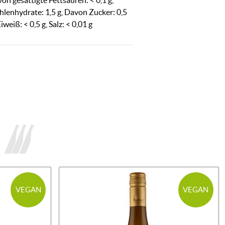
on gesättigte Fettsäuren: < 0,1 g,
hlenhydrate: 1,5 g, Davon Zucker: 0,5
Eiweiß: < 0,5 g, Salz: < 0,01 g
VEGAN
VEGAN