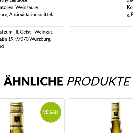
hylcellulose;
dav
atoren: Weinsäure,
Ko
ure; Antioxidationsmittel:
g, 
al zum Hl. Geist - Weingut,
aße 19, 97070 Würzburg,
nd
ÄHNLICHE
PRODUKTE
VEGAN