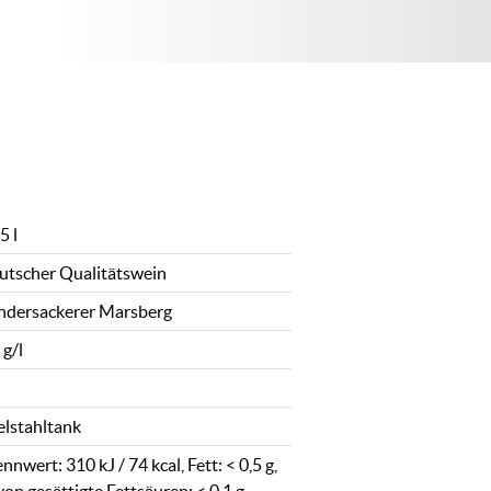
5 l
utscher Qualitätswein
ndersackerer Marsberg
 g/l
elstahltank
nnwert: 310 kJ / 74 kcal, Fett: < 0,5 g,