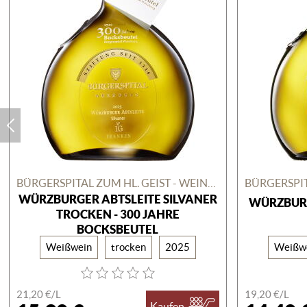
BÜRGERSPITAL ZUM HL. GEIST - WEINGUT
WÜRZBURGER ABTSLEITE SILVANER
WÜRZBURG
TROCKEN - 300 JAHRE
BOCKSBEUTEL
Weißwein
trocken
2025
Weißw
21,20 €/
L
19,20 €/
L
Kaufen