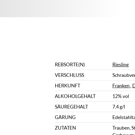
REBSORTE(N)
Riesling
VERSCHLUSS
Schraubve
HERKUNFT
Franken
,
D
ALKOHOLGEHALT
12% vol
SÄUREGEHALT
7,4 g/l
GÄRUNG
Edelstahlt
ZUTATEN
Trauben, St