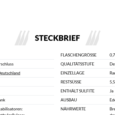
STECKBRIEF
FLASCHENGRÖSSE
0,7
rschluss
QUALITÄTSSTUFE
De
eutschland
EINZELLAGE
Ra
RESTSÜSSE
5,5
ENTHÄLT SULFITE
Ja
ank
AUSBAU
Ed
abilisatoren:
NÄHRWERTE
Bre