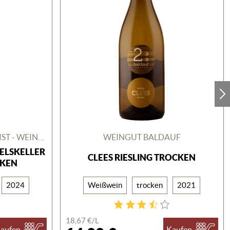
BÜRGERSPITAL ZUM HL. GEIST - WEINGUT
WEINGUT BALDAUF
ELSKELLER
CLEES RIESLING TROCKEN
CKEN
2024
Weißwein
trocken
2021
18,67 €/
L
aufen
Kaufen