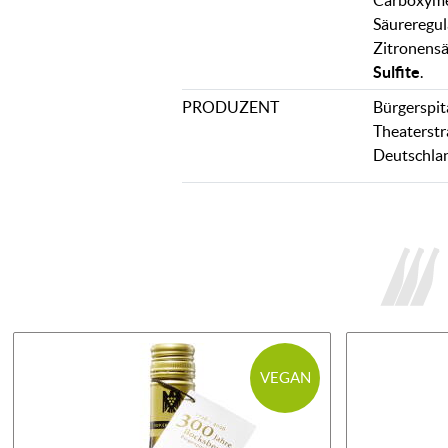
Carboxymet
Säureregul
Zitronensä
Sulfite
.
PRODUZENT
Bürgerspit
Theaterstr
Deutschla
VEGAN