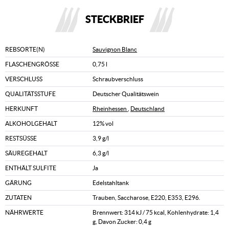
STECKBRIEF
REBSORTE(N)
Sauvignon Blanc
FLASCHENGRÖSSE
0,75 l
VERSCHLUSS
Schraubverschluss
QUALITÄTSSTUFE
Deutscher Qualitätswein
HERKUNFT
Rheinhessen
,
Deutschland
ALKOHOLGEHALT
12% vol
RESTSÜSSE
3,9 g/l
SÄUREGEHALT
6,3 g/l
ENTHÄLT SULFITE
Ja
GÄRUNG
Edelstahltank
ZUTATEN
Trauben, Saccharose, E220, E353, E296.
NÄHRWERTE
Brennwert: 314 kJ / 75 kcal, Kohlenhydrate: 1,4
g, Davon Zucker: 0,4 g