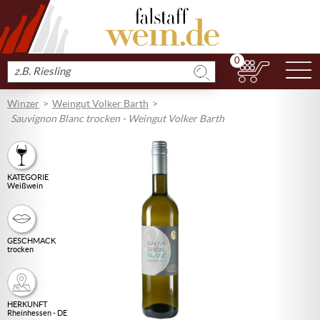
0
N
Produkt
suchen
Winzer
Weingut Volker Barth
Sauvignon Blanc trocken - Weingut Volker Barth
KATEGORIE
Weißwein
GESCHMACK
trocken
HERKUNFT
Rheinhessen - DE