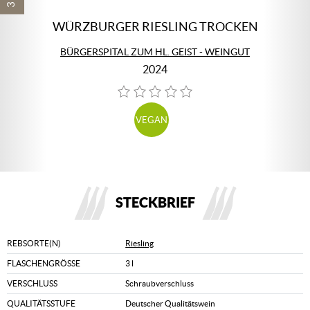
WÜRZBURGER RIESLING TROCKEN
BÜRGERSPITAL ZUM HL. GEIST - WEINGUT
2024
VEGAN
STECKBRIEF
REBSORTE(N)
Riesling
FLASCHENGRÖSSE
3 l
VERSCHLUSS
Schraubverschluss
QUALITÄTSSTUFE
Deutscher Qualitätswein