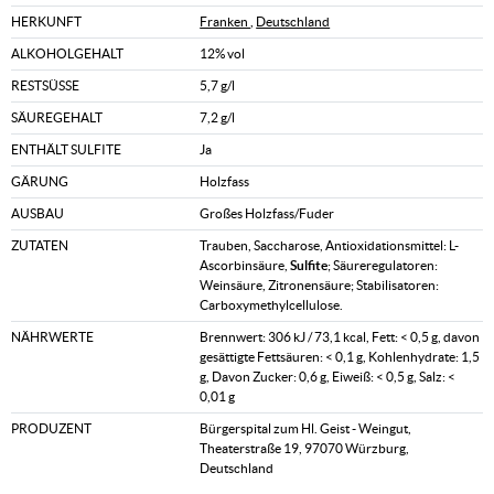
HERKUNFT
Franken
,
Deutschland
ALKOHOLGEHALT
12% vol
RESTSÜSSE
5,7 g/l
SÄUREGEHALT
7,2 g/l
ENTHÄLT SULFITE
Ja
GÄRUNG
Holzfass
AUSBAU
Großes Holzfass/Fuder
ZUTATEN
Trauben, Saccharose, Antioxidationsmittel: L-
Ascorbinsäure,
Sulfite
; Säureregulatoren:
Weinsäure, Zitronensäure; Stabilisatoren:
Carboxymethylcellulose.
NÄHRWERTE
Brennwert: 306 kJ / 73,1 kcal, Fett: < 0,5 g, davon
gesättigte Fettsäuren: < 0,1 g, Kohlenhydrate: 1,5
g, Davon Zucker: 0,6 g, Eiweiß: < 0,5 g, Salz: <
0,01 g
PRODUZENT
Bürgerspital zum Hl. Geist - Weingut,
Theaterstraße 19, 97070 Würzburg,
Deutschland