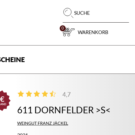
Pr
SUCHE
su
0
WARENKORB
CHEINE
4,7
€
3
SAND
611 DORNFELDER >S<
WEINGUT FRANZ JÄCKEL