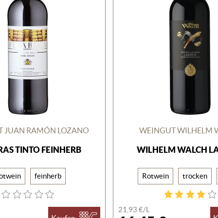
T JUAN RAMÓN LOZANO
WEINGUT WILHELM 
RAS TINTO FEINHERB
WILHELM WALCH L
otwein
feinherb
Rotwein
trocken
21,93 €/
L