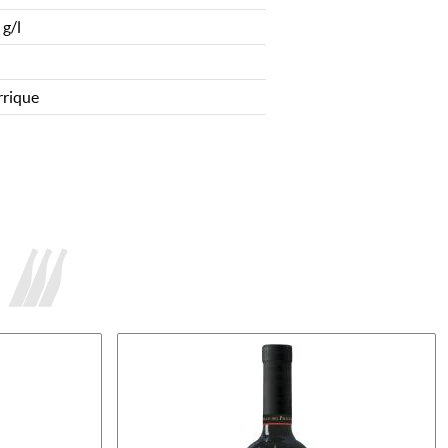
 g/l
rrique