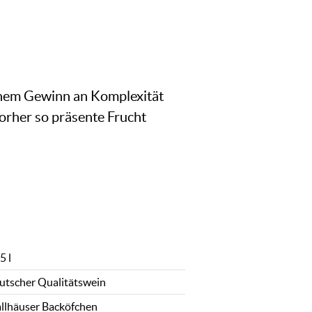
ichem Gewinn an Komplexität
orher so präsente Frucht
5 l
utscher Qualitätswein
llhäuser Backöfchen