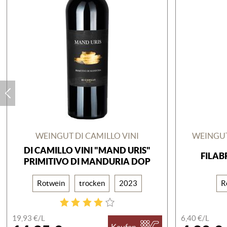
WEINGUT DI CAMILLO VINI
WEINGU
DI CAMILLO VINI "MAND URIS"
FILAB
PRIMITIVO DI MANDURIA DOP
Rotwein
trocken
2023
R
19,93 €/
L
6,40 €/
L