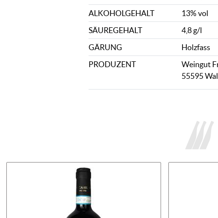
ALKOHOLGEHALT
13% vol
SÄUREGEHALT
4,8 g/l
GÄRUNG
Holzfass
PRODUZENT
Weingut Fr
55595 Wal