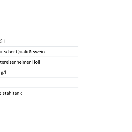
5 l
utscher Qualitätswein
tereisenheimer Höll
 g/l
elstahltank