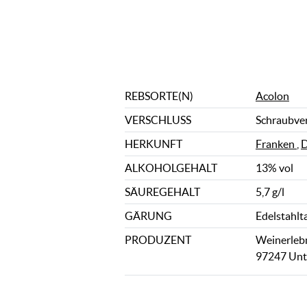
REBSORTE(N)
Acolon
VERSCHLUSS
Schraubve
HERKUNFT
Franken
,
D
ALKOHOLGEHALT
13% vol
SÄUREGEHALT
5,7 g/l
GÄRUNG
Edelstahlt
PRODUZENT
Weinerlebn
97247 Unt