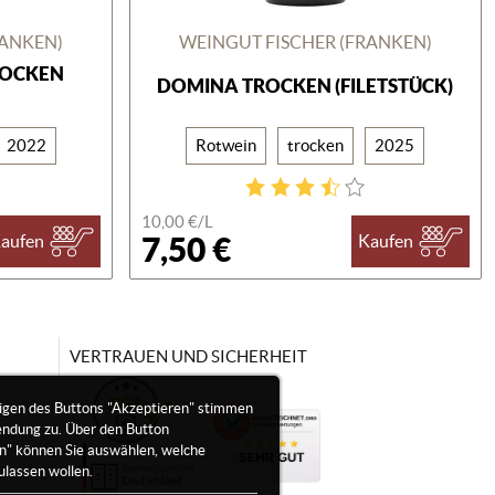
RANKEN)
WEINGUT FISCHER (FRANKEN)
ROCKEN
DOMINA TROCKEN (FILETSTÜCK)
2022
Rotwein
trocken
2025
10,00 €/
L
7,50 €
aufen
Kaufen
VERTRAUEN UND SICHERHEIT
igen des Buttons "Akzeptieren" stimmen
endung zu. Über den Button
en" können Sie auswählen, welche
ulassen wollen.