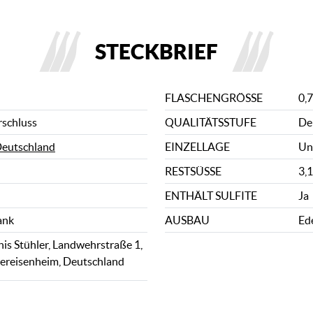
STECKBRIEF
FLASCHENGRÖSSE
0,7
rschluss
QUALITÄTSSTUFE
De
eutschland
EINZELLAGE
Un
RESTSÜSSE
3,1
ENTHÄLT SULFITE
Ja
ank
AUSBAU
Ed
is Stühler, Landwehrstraße 1,
ereisenheim, Deutschland