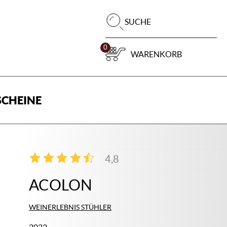
Pr
SUCHE
su
0
WARENKORB
CHEINE
4,8
4
ACOLON
WEINERLEBNIS STÜHLER