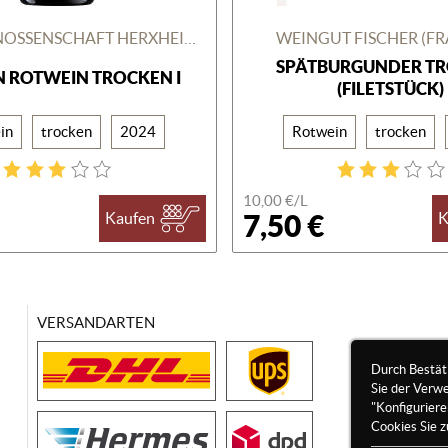
WINZERGENOSSENSCHAFT HERXHEIM AM BERG
WEINGUT FISCHER (F
SPÄTBURGUNDER T
 ROTWEIN TROCKEN I
(FILETSTÜCK)
in
trocken
2024
Rotwein
trocken
10,00 €/
L
7,50 €
Kaufen
K
VERSANDARTEN
Durch Bestät
Sie der Verw
"Konfigurier
Cookies Sie z