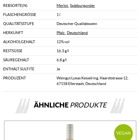
REBSORTE(N)
Merlot
,
Spätburgunder
FLASCHENGRÖSSE
1 l
QUALITÄTSSTUFE
Deutscher Qualitätswein
HERKUNFT
Pfalz
,
Deutschland
ALKOHOLGEHALT
12% vol
RESTSÜSSE
16,3 g/l
SÄUREGEHALT
6,8 g/l
ENTHÄLT SULFITE
Ja
PRODUZENT
Weingut Lukas Kesselring, Haardtstrasse 12,
67158 Ellerstadt, Deutschland
ÄHNLICHE
PRODUKTE
VEGAN