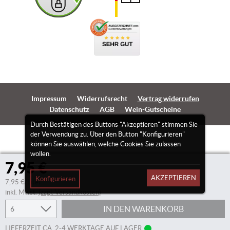
Impressum
Widerrufsrecht
Vertrag widerrufen
Datenschutz
AGB
Wein-Gutscheine
Durch Bestätigen des Buttons "Akzeptieren" stimmen Sie
der Verwendung zu. Über den Button "Konfigurieren"
können Sie auswählen, welche Cookies Sie zulassen
wollen.
7,95 €
AKZEPTIEREN
Konfigurieren
7,95 €/Liter
inkl. Mwst.
(zzgl. Versandkosten)
IN DEN WARENKORB
LIEFERZEIT CA. 2-4 WERKTAGE AUF LAGER