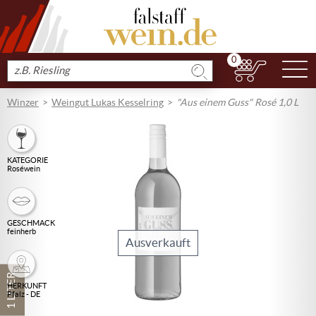
0
N
Produkt
suchen
Winzer
Weingut Lukas Kesselring
"Aus einem Guss" Rosé 1,0 L
KATEGORIE
Roséwein
GESCHMACK
feinherb
Ausverkauft
1 LITER
HERKUNFT
Pfalz - DE