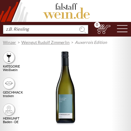
0
N
Produkt
suchen
Winzer
Weingut Rudolf Zimmerlin
Auxerrois Edition
KATEGORIE
Weißwein
GESCHMACK
trocken
HERKUNFT
Baden - DE