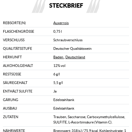
STECKBRIEF
REBSORTE(N)
Auxerrois
FLASCHENGRÖSSE
0,75 l
VERSCHLUSS
Schraubverschluss
QUALITÄTSSTUFE
Deutscher Qualitätswein
HERKUNFT
Baden
,
Deutschland
ALKOHOLGEHALT
12% vol
RESTSÜSSE
6 g/l
SÄUREGEHALT
5,5 g/l
ENTHÄLT SULFITE
Ja
GÄRUNG
Edelstahltank
AUSBAU
Edelstahltank
ZUTATEN
Trauben, Saccharose, Carboxymethylcellulose,
SULFITE, L-Ascorbinsäure (Vitamin C).
NÄHRWERTE
Brennwert: 318 kJ / 75,9 kcal, Kohlenhydrate: 1