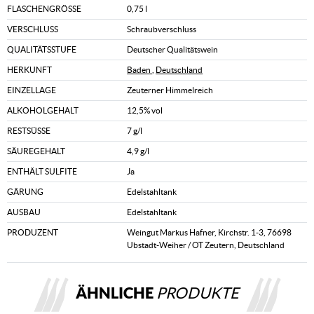
FLASCHENGRÖSSE
0,75 l
VERSCHLUSS
Schraubverschluss
QUALITÄTSSTUFE
Deutscher Qualitätswein
HERKUNFT
Baden
,
Deutschland
EINZELLAGE
Zeuterner Himmelreich
ALKOHOLGEHALT
12,5% vol
RESTSÜSSE
7 g/l
SÄUREGEHALT
4,9 g/l
ENTHÄLT SULFITE
Ja
GÄRUNG
Edelstahltank
AUSBAU
Edelstahltank
PRODUZENT
Weingut Markus Hafner, Kirchstr. 1-3, 76698
Ubstadt-Weiher / OT Zeutern, Deutschland
ÄHNLICHE
PRODUKTE