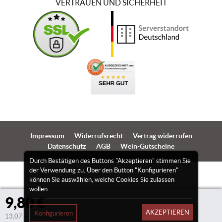
VERTRAUEN UND SICHERHEIT
Impressum
Widerrufsrecht
Vertrag widerrufen
Datenschutz
AGB
Wein-Gutscheine
Durch Bestätigen des Buttons "Akzeptieren" stimmen Sie
der Verwendung zu. Über den Button "Konfigurieren"
können Sie auswählen, welche Cookies Sie zulassen
wollen.
9,80 €
AKZEPTIEREN
Konfigurieren
13,07 €/Liter