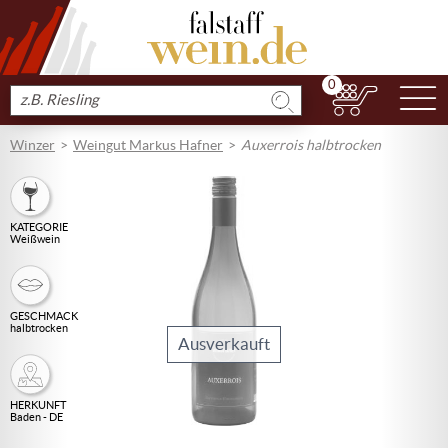
0
N
Produkt
suchen
Winzer
Weingut Markus Hafner
Auxerrois halbtrocken
KATEGORIE
Weißwein
GESCHMACK
halbtrocken
Ausverkauft
HERKUNFT
Baden - DE