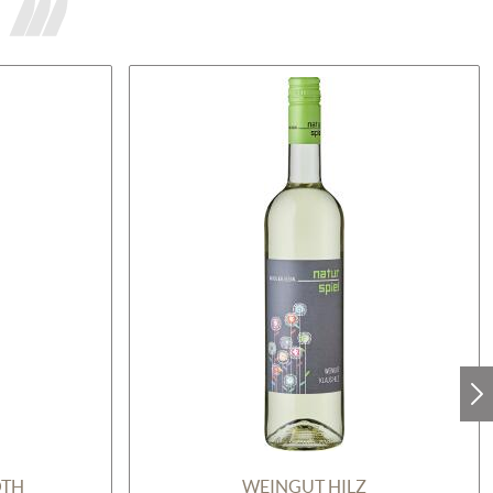
ÖTH
WEINGUT HILZ