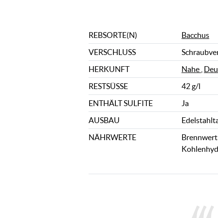
REBSORTE(N)
Bacchus
VERSCHLUSS
Schraubve
HERKUNFT
Nahe
,
Deu
RESTSÜSSE
42 g/l
ENTHÄLT SULFITE
Ja
AUSBAU
Edelstahlt
NÄHRWERTE
Brennwert: 
Kohlenhydr