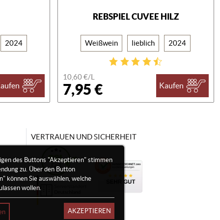
REBSPIEL CUVEE HILZ
2024
Weißwein
lieblich
2024
10,60 €/
L
7,95 €
aufen
Kaufen
VERTRAUEN UND SICHERHEIT
igen des Buttons "Akzeptieren" stimmen
endung zu. Über den Button
en" können Sie auswählen, welche
ulassen wollen.
AKZEPTIEREN
en