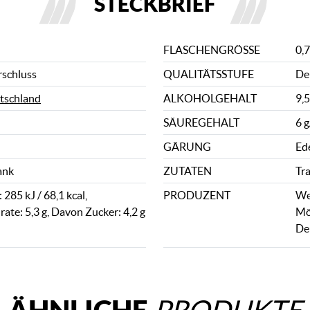
STECKBRIEF
FLASCHENGRÖSSE
0,7
rschluss
QUALITÄTSSTUFE
De
tschland
ALKOHOLGEHALT
9,
SÄUREGEHALT
6 g
GÄRUNG
Ed
ank
ZUTATEN
Tr
285 kJ / 68,1 kcal,
PRODUZENT
We
ate: 5,3 g, Davon Zucker: 4,2 g
Mö
De