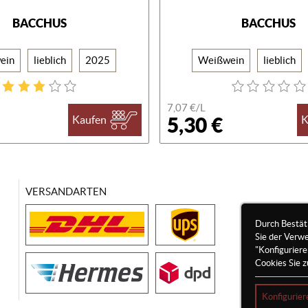
BACCHUS
BACCHUS
ein
lieblich
2025
Weißwein
lieblich
7,07 €/
L
5,30 €
Kaufen
K
VERSANDARTEN
Durch Bestät
Sie der Verw
"Konfigurier
Cookies Sie z
Konfigurier