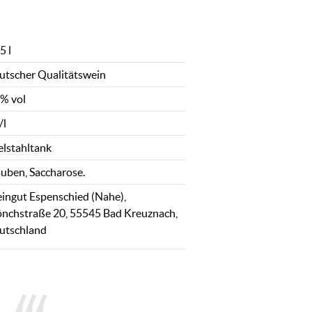
5 l
utscher Qualitätswein
5% vol
/l
elstahltank
auben, Saccharose.
ingut Espenschied (Nahe),
nchstraße 20, 55545 Bad Kreuznach,
utschland