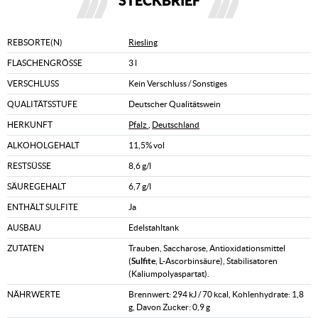
STECKBRIEF
REBSORTE(N)
Riesling
FLASCHENGRÖSSE
3 l
VERSCHLUSS
Kein Verschluss / Sonstiges
QUALITÄTSSTUFE
Deutscher Qualitätswein
HERKUNFT
Pfalz
,
Deutschland
ALKOHOLGEHALT
11,5% vol
RESTSÜSSE
8,6 g/l
SÄUREGEHALT
6,7 g/l
ENTHÄLT SULFITE
Ja
AUSBAU
Edelstahltank
ZUTATEN
Trauben, Saccharose, Antioxidationsmittel
(
Sulfite
, L-Ascorbinsäure), Stabilisatoren
(Kaliumpolyaspartat).
NÄHRWERTE
Brennwert: 294 kJ / 70 kcal, Kohlenhydrate: 1,8
g, Davon Zucker: 0,9 g