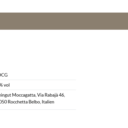
OCG
% vol
ingut Moccagatta, Via Rabajà 46,
050 Rocchetta Belbo, Italien