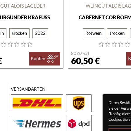
GUT ALOIS LAGEDER
WEINGUT ALOIS LA
URGUNDER KRAFUSS
CABERNET COR ROE
in
trocken
2022
Rotwein
trocken
80,67 €/
L
€
60,50 €
Kaufen
K
VERSANDARTEN
Durch Bestät
Sie der Verw
"Konfigurier
Cookies Sie z