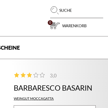
Pr
SUCHE
su
0
WARENKORB
CHEINE
3,0
1
BARBARESCO BASARIN
WEINGUT MOCCAGATTA