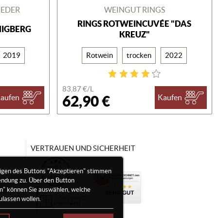
GEDER
WEINGUT RINGS
RINGS ROTWEINCUVÉE "DAS
MIGBERG
KREUZ"
2019
Rotwein
trocken
2022
83,87 €/
L
62,90 €
aufen
Kaufen
VERTRAUEN UND SICHERHEIT
igen des Buttons "Akzeptieren" stimmen
endung zu. Über den Button
en" können Sie auswählen, welche
ulassen wollen.