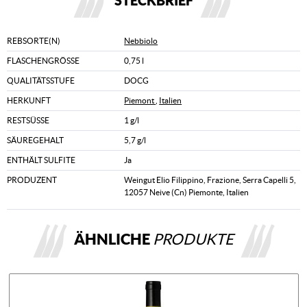
STECKBRIEF
REBSORTE(N)
Nebbiolo
FLASCHENGRÖSSE
0,75 l
QUALITÄTSSTUFE
DOCG
HERKUNFT
Piemont
,
Italien
RESTSÜSSE
1 g/l
SÄUREGEHALT
5,7 g/l
ENTHÄLT SULFITE
Ja
PRODUZENT
Weingut Elio Filippino, Frazione, Serra Capelli 5,
12057 Neive (Cn) Piemonte, Italien
ÄHNLICHE
PRODUKTE