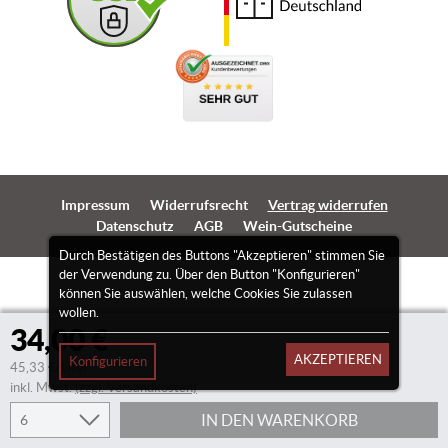
Impressum
Widerrufsrecht
Vertrag widerrufen
Datenschutz
AGB
Wein-Gutscheine
Durch Bestätigen des Buttons "Akzeptieren" stimmen Sie
der Verwendung zu. Über den Button "Konfigurieren"
können Sie auswählen, welche Cookies Sie zulassen
wollen.
34,00 €
AKZEPTIEREN
Konfigurieren
45,33 €/Liter
inkl. Mwst.
(zzgl. Versandkosten)
IN DEN WARENKORB