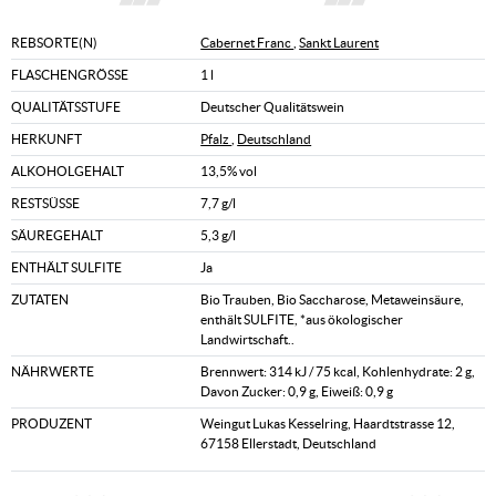
REBSORTE(N)
Cabernet Franc
,
Sankt Laurent
FLASCHENGRÖSSE
1 l
QUALITÄTSSTUFE
Deutscher Qualitätswein
HERKUNFT
Pfalz
,
Deutschland
ALKOHOLGEHALT
13,5% vol
RESTSÜSSE
7,7 g/l
SÄUREGEHALT
5,3 g/l
ENTHÄLT SULFITE
Ja
ZUTATEN
Bio Trauben, Bio Saccharose, Metaweinsäure,
enthält SULFITE, *aus ökologischer
Landwirtschaft..
NÄHRWERTE
Brennwert: 314 kJ / 75 kcal, Kohlenhydrate: 2 g,
Davon Zucker: 0,9 g, Eiweiß: 0,9 g
PRODUZENT
Weingut Lukas Kesselring, Haardtstrasse 12,
67158 Ellerstadt, Deutschland