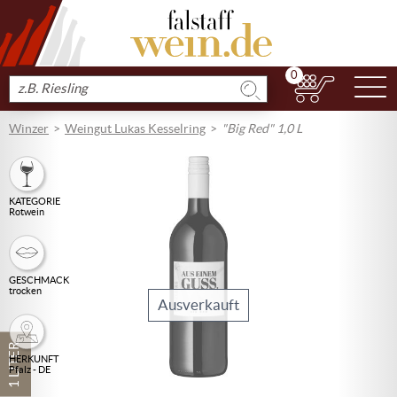
0
N
Produkt
suchen
Winzer
Weingut Lukas Kesselring
"Big Red" 1,0 L
KATEGORIE
Rotwein
GESCHMACK
trocken
Ausverkauft
1 LITER
HERKUNFT
Pfalz - DE