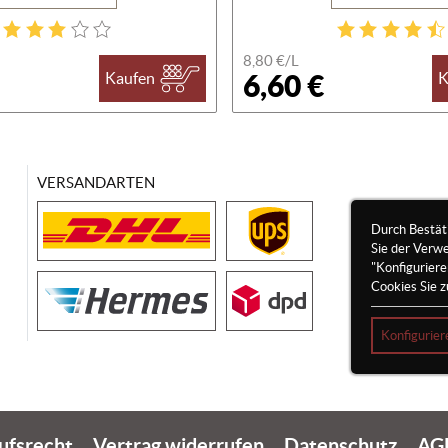
8,80 €/
L
6,60 €
Kaufen
K
VERSANDARTEN
Durch Bestät
Sie der Verw
"Konfigurier
Cookies Sie z
Konfigurier
ufsrecht
Vertrag widerrufen
Datenschutz
AG