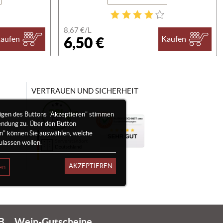
8,67 €/
L
6,50 €
aufen
Kaufen
VERTRAUEN UND SICHERHEIT
igen des Buttons "Akzeptieren" stimmen
endung zu. Über den Button
en" können Sie auswählen, welche
ulassen wollen.
AKZEPTIEREN
en
B
Wein-Gutscheine