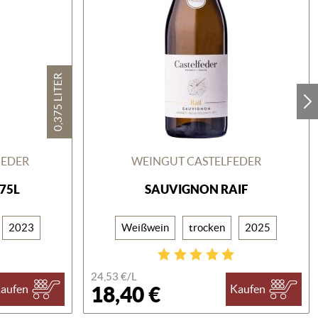
0,375 LITER
GEDER
WEINGUT CASTELFEDER
375L
SAUVIGNON RAIF
2023
Weißwein
trocken
2025
24,53 €/
L
18,40 €
aufen
Kaufen