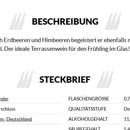
BESCHREIBUNG
h Erdbeeren und Himbeeren begeistert er ebenfalls m
 Der ideale Terrassenwein für den Frühling im Glas!
STECKBRIEF
nder
FLASCHENGRÖSSE
0,7
rschluss
QUALITÄTSSTUFE
De
en
,
Deutschland
ALKOHOLGEHALT
11
SÄUREGEHALT
5,4