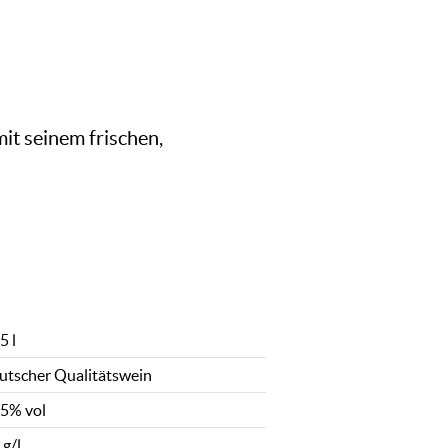
it seinem frischen,
5 l
utscher Qualitätswein
,5% vol
 g/l