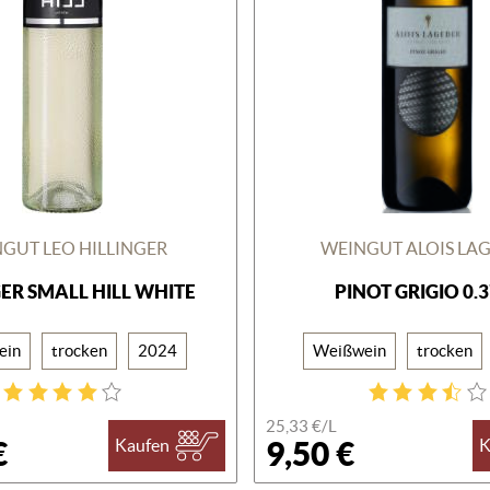
GUT LEO HILLINGER
WEINGUT ALOIS LA
GER SMALL HILL WHITE
PINOT GRIGIO 0.
ein
trocken
2024
Weißwein
trocken
25,33 €/
L
€
9,50 €
Kaufen
K