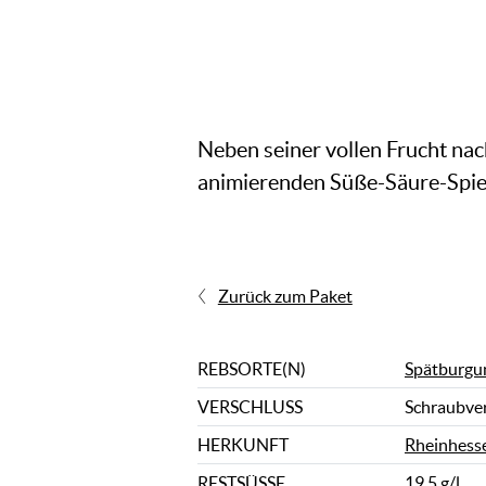
Neben seiner vollen Frucht nac
animierenden Süße-Säure-Spiel.
Zurück zum Paket
REBSORTE(N)
Spätburgu
VERSCHLUSS
Schraubve
HERKUNFT
Rheinhess
RESTSÜSSE
19,5 g/l