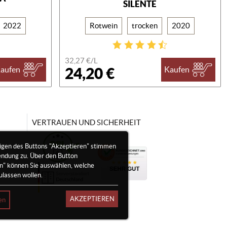
SILENTE
2022
Rotwein
trocken
2020
32,27 €/
L
24,20 €
aufen
Kaufen
VERTRAUEN UND SICHERHEIT
igen des Buttons "Akzeptieren" stimmen
endung zu. Über den Button
en" können Sie auswählen, welche
ulassen wollen.
AKZEPTIEREN
en