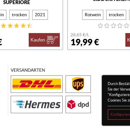
SUPERIORE
in
trocken
2021
Rotwein
trocken
26,65 €/
L
€
19,99 €
Kaufen
K
VERSANDARTEN
Durch Bestät
Sie der Verw
"Konfigurier
Cookies Sie z
Konfigurier