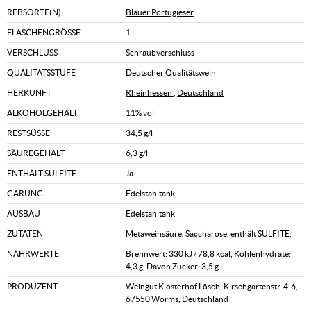
REBSORTE(N)
Blauer Portugieser
FLASCHENGRÖSSE
1 l
VERSCHLUSS
Schraubverschluss
QUALITÄTSSTUFE
Deutscher Qualitätswein
HERKUNFT
Rheinhessen
,
Deutschland
ALKOHOLGEHALT
11% vol
RESTSÜSSE
34,5 g/l
SÄUREGEHALT
6,3 g/l
ENTHÄLT SULFITE
Ja
GÄRUNG
Edelstahltank
AUSBAU
Edelstahltank
ZUTATEN
Metaweinsäure, Saccharose, enthält SULFITE.
NÄHRWERTE
Brennwert: 330 kJ / 78,8 kcal, Kohlenhydrate:
4,3 g, Davon Zucker: 3,5 g
PRODUZENT
Weingut Klosterhof Lösch, Kirschgartenstr. 4-6,
67550 Worms, Deutschland