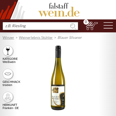
0
N
Produkt
suchen
Winzer
Weinerlebnis Stühler
Blauer Silvaner
KATEGORIE
Weißwein
GESCHMACK
trocken
HERKUNFT
Franken - DE