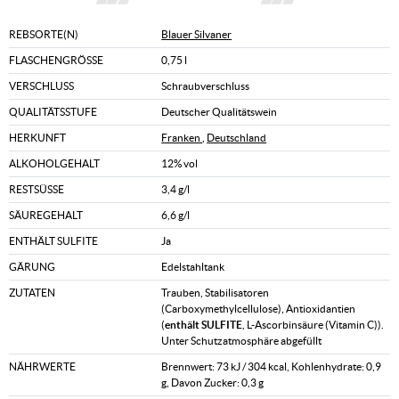
REBSORTE(N)
Blauer Silvaner
FLASCHENGRÖSSE
0,75 l
VERSCHLUSS
Schraubverschluss
QUALITÄTSSTUFE
Deutscher Qualitätswein
HERKUNFT
Franken
,
Deutschland
ALKOHOLGEHALT
12% vol
RESTSÜSSE
3,4 g/l
SÄUREGEHALT
6,6 g/l
ENTHÄLT SULFITE
Ja
GÄRUNG
Edelstahltank
ZUTATEN
Trauben, Stabilisatoren
(Carboxymethylcellulose), Antioxidantien
(
enthält SULFITE
, L-Ascorbinsäure (Vitamin C)).
Unter Schutzatmosphäre abgefüllt
NÄHRWERTE
Brennwert: 73 kJ / 304 kcal, Kohlenhydrate: 0,9
g, Davon Zucker: 0,3 g