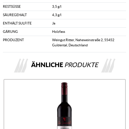
RESTSÜSSE
3,5 g/l
SÄUREGEHALT
4,3 g/l
ENTHÄLT SULFITE
Ja
GÄRUNG
Holzfass
PRODUZENT
Weingut Ritter, Naheweinstraße 2, 55452
Guldental, Deutschland
ÄHNLICHE
PRODUKTE