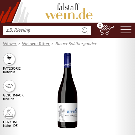
0
N
Produkt
suchen
Winzer
Weingut Ritter
Blauer Spätburgunder
KATEGORIE
Rotwein
GESCHMACK
trocken
HERKUNFT
Nahe - DE