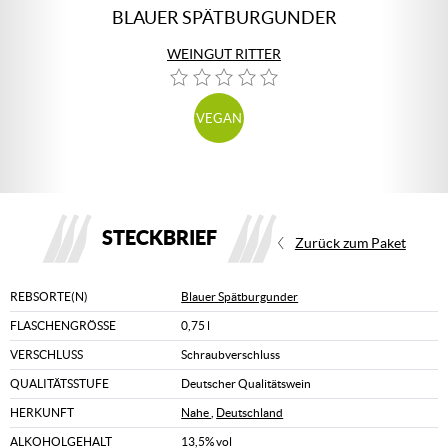
BLAUER SPÄTBURGUNDER
WEINGUT RITTER
VEGAN
STECKBRIEF
Zurück zum Paket
REBSORTE(N)
Blauer Spätburgunder
FLASCHENGRÖSSE
0,75 l
VERSCHLUSS
Schraubverschluss
QUALITÄTSSTUFE
Deutscher Qualitätswein
HERKUNFT
Nahe
,
Deutschland
ALKOHOLGEHALT
13,5% vol