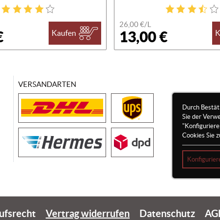
26,00 €/
L
€
13,00 €
Kaufen
K
VERSANDARTEN
Durch Bestät
Sie der Verw
"Konfigurier
Cookies Sie z
Konfigurier
ufsrecht
Vertrag widerrufen
Datenschutz
AG