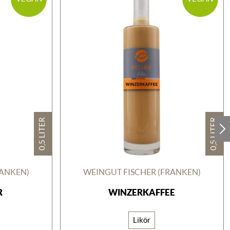
0,5 LITER
0,5 LITER
RANKEN)
WEINGUT FISCHER (FRANKEN)
R
WINZERKAFFEE
Likör