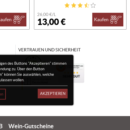
26,00 €/
L
13,00 €
aufen
Kaufen
VERTRAUEN UND SICHERHEIT
igen des Buttons "Akzeptieren" stimmen
endung zu. Über den Button
en" können Sie auswählen, welche
ulassen wollen.
AKZEPTIEREN
en
B
Wein-Gutscheine