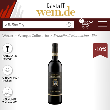
0
N
Produkt
suchen
Winzer
Weingut Collosorbo
Brunello di Montalcino - Bio
-10%
KATEGORIE
Rotwein
GESCHMACK
trocken
HERKUNFT
Toskana - IT