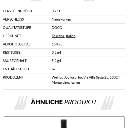
FLASCHENGRÖSSE
0,75 l
VERSCHLUSS
Naturkorken
QUALITÄTSSTUFE
DOCG
HERKUNFT
Toskana
,
Italien
ALKOHOLGEHALT
15% vol
RESTSÜSSE
0,5 g/l
SÄUREGEHALT
5,2 g/l
ENTHÄLT SULFITE
Ja
PRODUZENT
Weingut Collosorbo, Via Villa Sesta 25, 53024
Montalcino, Italien
ÄHNLICHE
PRODUKTE