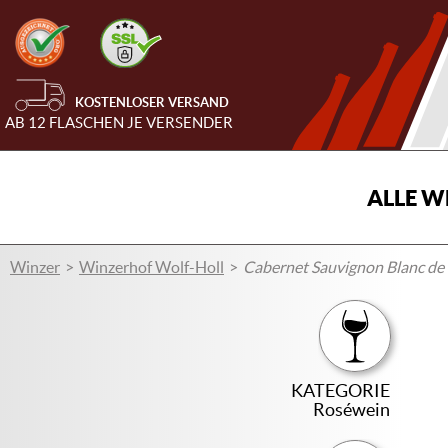
KOSTENLOSER VERSAND
AB 12 FLASCHEN JE VERSENDER
ALLE W
Winzer
Winzerhof Wolf-Holl
Cabernet Sauvignon Blanc de
KATEGORIE
Roséwein