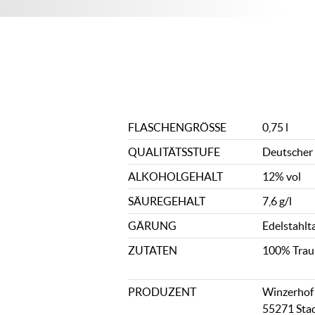
FLASCHENGRÖSSE
0,75 l
QUALITÄTSSTUFE
Deutscher
ALKOHOLGEHALT
12% vol
SÄUREGEHALT
7,6 g/l
GÄRUNG
Edelstahlt
ZUTATEN
100% Trau
PRODUZENT
Winzerhof 
55271 Sta