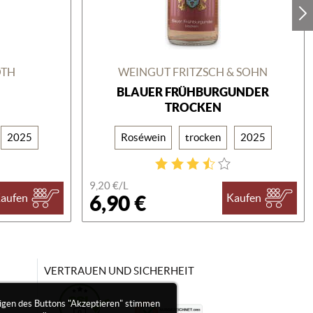
ÖTH
WEINGUT FRITZSCH & SOHN
BLAUER FRÜHBURGUNDER
É
TROCKEN
2025
Roséwein
trocken
2025
9,20 €/
L
6,90 €
aufen
Kaufen
VERTRAUEN UND SICHERHEIT
igen des Buttons "Akzeptieren" stimmen