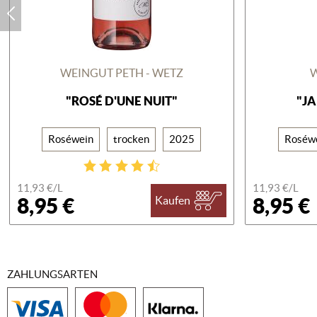
WEINGUT PETH - WETZ
"ROSÉ D'UNE NUIT"
"J
Roséwein
trocken
2025
Roséw
11,93 €/
L
11,93 €/
L
8,95 €
8,95 €
Kaufen
ZAHLUNGSARTEN