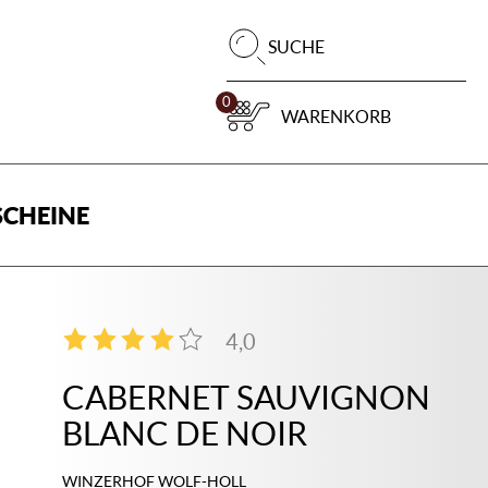
Pr
SUCHE
su
0
WARENKORB
CHEINE
4,0
2
CABERNET SAUVIGNON
BLANC DE NOIR
WINZERHOF WOLF-HOLL