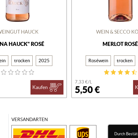
WEINGUT HAUCK
WEIN & SECCO K
ANA HAUCK" ROSÉ
MERLOT ROS
ein
trocken
2025
Roséwein
trocken
7,33 €/
L
5,50 €
Kaufen
K
VERSANDARTEN
Durch Bestät