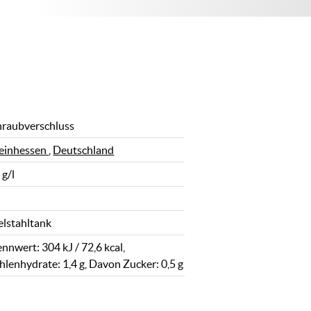
hraubverschluss
einhessen
,
Deutschland
 g/l
elstahltank
nnwert: 304 kJ / 72,6 kcal,
hlenhydrate: 1,4 g, Davon Zucker: 0,5 g