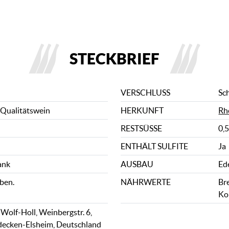
STECKBRIEF
VERSCHLUSS
Sc
 Qualitätswein
HERKUNFT
Rh
RESTSÜSSE
0,5
ENTHÄLT SULFITE
Ja
ank
AUSBAU
Ed
ben.
NÄHRWERTE
Bre
Ko
Wolf-Holl, Weinbergstr. 6,
decken-Elsheim, Deutschland