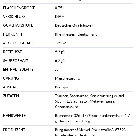
FLASCHENGRÖSSE
0,75 l
VERSCHLUSS
DIAM
QUALITÄTSSTUFE
Deutscher Qualitätswein
HERKUNFT
Rheinhessen
,
Deutschland
ALKOHOLGEHALT
13% vol
RESTSÜSSE
9,2 g/l
SÄUREGEHALT
6,2 g/l
ENTHÄLT SULFITE
Ja
GÄRUNG
Maischegärung
AUSBAU
Barrique
ZUTATEN
Trauben, Saccharose, Konservierungsmittel:
SULFITE; Stabilisator: Metaweinsäure,
Citronensäure.
NÄHRWERTE
Brennwert: 326 kJ / 79 kcal, Kohlenhydrate: 1,7
g, Davon Zucker: 0,9 g
PRODUZENT
Burgunderhof Merkel, Rheinstraße 8, 67598
Gundersheim, Deutschland