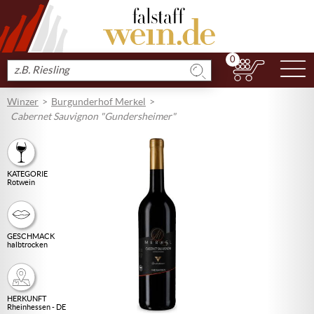
0
N
Produkt
suchen
Winzer
Burgunderhof Merkel
Cabernet Sauvignon "Gundersheimer"
KATEGORIE
Rotwein
GESCHMACK
halbtrocken
HERKUNFT
Rheinhessen - DE